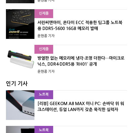
윤현종 기자
신제품
서린씨앤아이, 온다이 ECC 적용한 팀그룹 노트북
용 DDR5-5600 16GB 메모리 발매
윤현종 기자
신제품
방열판 없는 메모리에 냉각·조명 더한다…마이크로
닉스, DDR4·DDR5용 ‘RH01’ 공개
윤현종 기자
인기 기사
노트북
[리뷰] GEEKOM A8 MAX 미니 PC: 손바닥 위 워
크스테이션, 듀얼 LAN까지 갖춘 묵직한 실력자
노트북