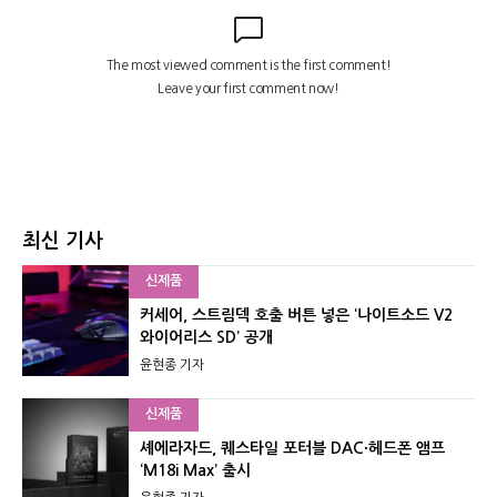
최신 기사
신제품
커세어, 스트림덱 호출 버튼 넣은 ‘나이트소드 V2
와이어리스 SD’ 공개
윤현종 기자
신제품
셰에라자드, 퀘스타일 포터블 DAC·헤드폰 앰프
‘M18i Max’ 출시