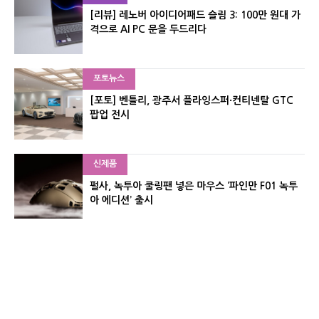
[리뷰] 레노버 아이디어패드 슬림 3: 100만 원대 가
격으로 AI PC 문을 두드리다
포토뉴스
[포토] 벤틀리, 광주서 플라잉스퍼·컨티넨탈 GTC
팝업 전시
신제품
펄사, 녹투아 쿨링팬 넣은 마우스 ‘파인만 F01 녹투
아 에디션’ 출시
신제품
레이저, 8,000Hz 자석축 키보드 ‘헌츠맨 V3 HE 마
그네틱’ 공개