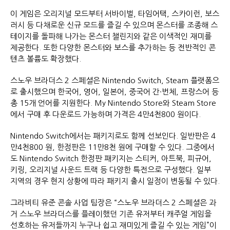
이 게임은 오리지널 모드부터 서바이벌, 타임어택, 스카이런, 보스
러시 등 다채로운 신규 모드를 즐길 수 있으며 몬스터를 조종해 스
테이지를 돌파해 나가는 몬스터 챌린지와 같은 이색적인 재미를
제공한다. 또한 다양한 몬스터와 보스를 추가하는 등 전반적인 콘
텐츠 볼륨도 확장했다.
스노우 브라더스 2 스페셜은 Nintendo Switch, Steam 플랫폼으
로 출시했으며 한국어, 영어, 일본어, 중국어 간∙번체, 프랑스어 등
총 15개 언어를 지원한다. My Nintendo Store와 Steam Store
에서 구매 후 다운로드 가능하며 가격은 4만4천800 원이다.
Nintendo Switch에서는 패키지로도 함께 선보인다. 일반판은 4
만4천800 원, 한정판은 11만8천 원에 구매할 수 있다. 그중에서
도 Nintendo Switch 한정판 패키지는 스티커, 아트북, 피규어,
키링, 오리지널 사운드 트랙 등 다양한 특전으로 구성했다. 일부
지역의 경우 현지 상황에 따라 패키지 출시 일정이 변동될 수 있다.
그라비티 유준 콘솔 사업 팀장은 “스노우 브라더스 2 스페셜은 과
거 스노우 브라더스를 플레이했던 기존 유저부터 캐주얼 게임을
선호하는 유저들까지 누구나 쉽고 재미있게 즐길 수 있는 게임”이