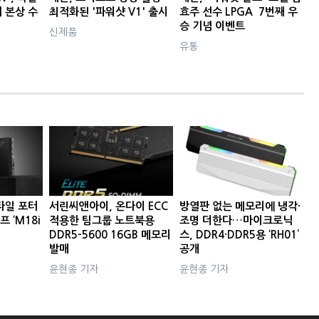
서 본상 수
최적화된 '파워샷 V1' 출시
효주 선수 LPGA 7번째 우
승 기념 이벤트
신제품
유통
타일 포터
서린씨앤아이, 온다이 ECC
방열판 없는 메모리에 냉각·
프 ‘M18i
적용한 팀그룹 노트북용
조명 더한다…마이크로닉
DDR5-5600 16GB 메모리
스, DDR4·DDR5용 ‘RH01’
발매
공개
윤현종 기자
윤현종 기자