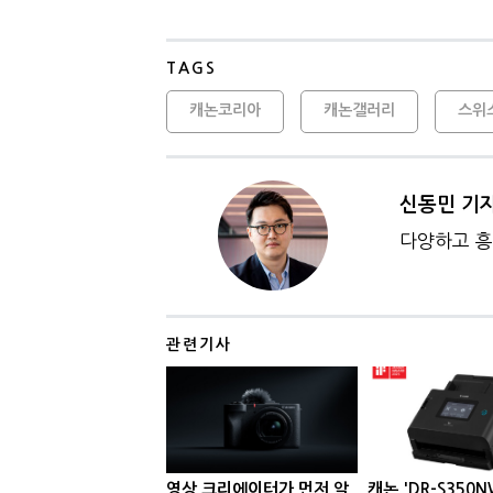
TAGS
캐논코리아
캐논갤러리
스위
신동민 기
다양하고 흥
관련기사
영상 크리에이터가 먼저 알
캐논 'DR-S350N