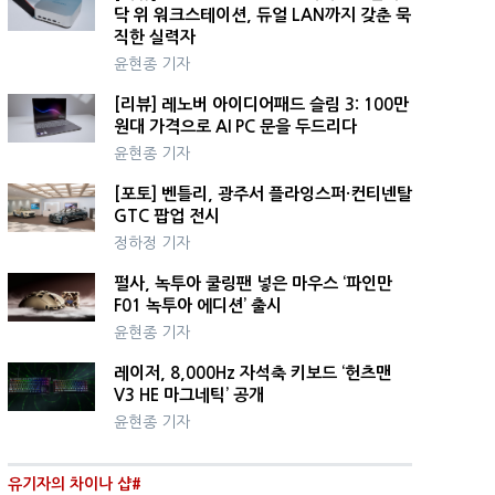
닥 위 워크스테이션, 듀얼 LAN까지 갖춘 묵
직한 실력자
윤현종 기자
[리뷰] 레노버 아이디어패드 슬림 3: 100만
원대 가격으로 AI PC 문을 두드리다
윤현종 기자
[포토] 벤틀리, 광주서 플라잉스퍼·컨티넨탈
GTC 팝업 전시
정하정 기자
펄사, 녹투아 쿨링팬 넣은 마우스 ‘파인만
F01 녹투아 에디션’ 출시
윤현종 기자
레이저, 8,000Hz 자석축 키보드 ‘헌츠맨
V3 HE 마그네틱’ 공개
윤현종 기자
유기자의 차이나 샵#