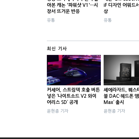
아본 캐논 '파워샷 V1'···시
iF 디자인 어워드
장서 뜨거운 반응
상
유통
유통
최신 기사
커세어, 스트림덱 호출 버튼
셰에라자드, 퀘스
넣은 ‘나이트소드 V2 와이
블 DAC·헤드폰 앰
어리스 SD’ 공개
Max’ 출시
윤현종 기자
윤현종 기자