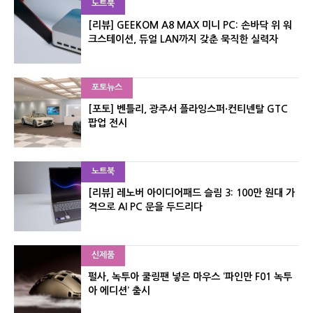
노트북
[리뷰] GEEKOM A8 MAX 미니 PC: 손바닥 위 워
크스테이션, 듀얼 LAN까지 갖춘 묵직한 실력자
포토뉴스
[포토] 벤틀리, 광주서 플라잉스퍼·컨티넨탈 GTC
팝업 전시
노트북
[리뷰] 레노버 아이디어패드 슬림 3: 100만 원대 가
격으로 AI PC 문을 두드리다
신제품
펄사, 녹투아 쿨링팬 넣은 마우스 ‘파인만 F01 녹투
아 에디션’ 출시