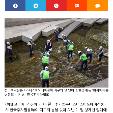
한국후지필름비즈니스이노베이션이 지구의 날 맞아 친환경 활동 ‘청계아띠’를
진행했다 (사진=한국후지필름BI)
(씨넷코리아=김진아 기자) 한국후지필름비즈니스이노베이션(이
하 한국후지필름BI)이 지구의 날을 맞아 지난 21일 청계천 일대에