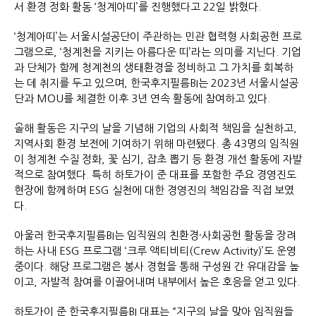
서 환경 정화 활동 ‘청계아띠’를 진행했다고 22일 밝혔다.
‘청계아띠’는 서울시설공단이 주관하는 민관 협력형 사회공헌 프로
그램으로, ‘청계천을 지키는 아름다운 띠’라는 의미를 지닌다. 기업
과 단체가 함께 청계천의 생태환경을 정비하고 그 가치를 회복하
는 데 취지를 두고 있으며, 한국후지필름BI는 2023년 서울시설공
단과 MOU를 체결한 이후 3년 연속 활동에 참여하고 있다.
올해 활동은 지구의 날을 기념해 기업의 사회적 책임을 실천하고,
지역사회 환경 보전에 기여하기 위해 마련됐다. 총 43명의 임직원
이 청계천 수질 정화, 꽃 심기, 잡초 뽑기 등 환경 개선 활동에 자발
적으로 참여했다. 특히 하토가이 준 대표를 포함한 주요 경영진도
현장에 함께하며 ESG 실천에 대한 경영진의 책임감을 직접 보였
다.
아울러 한국후지필름BI는 임직원의 친환경·사회공헌 활동을 장려
하는 사내 ESG 프로그램 ‘크루 액티비티(Crew Activity)’도 운영
중이다. 해당 프로그램은 봉사 경험을 통해 구성원 간 유대감을 높
이고, 자발적 참여를 이끌어내며 내부에서 높은 호응을 얻고 있다.
하토가이 준 한국후지필름BI 대표는 “지구의 날을 맞아 임직원들