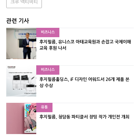
크루 액티비티
관련 기사
비즈니스
후지필름, 유니스코 아태교육원과 손잡고 국제이해
교육 후원 나서
비즈니스
후지필름홀딩스, iF 디자인 어워드서 26개 제품 본
상 수상
유통
후지필름, 청담동 파티클서 장띵 작가 개인전 개최