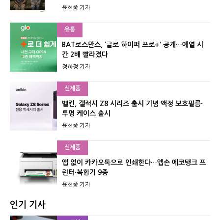
윤현종 기자
유통
BAT로스만스, ‘글로 하이퍼 프로+’ 공개…예열 시
간 2배 빨라졌다
정하정 기자
신제품
벨킨, 갤럭시 Z8 시리즈 출시 기념 액정 보호필름·
투명 케이스 출시
윤현종 기자
신제품
앱 없이 카카오톡으로 인쇄한다…엡손 에코탱크 프
린터·복합기 9종
윤현종 기자
인기 기사