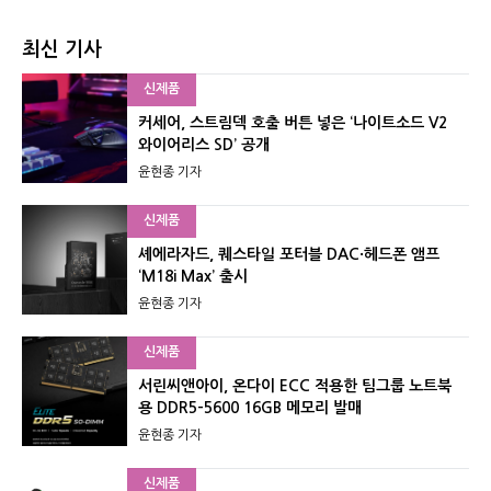
최신 기사
신제품
커세어, 스트림덱 호출 버튼 넣은 ‘나이트소드 V2
와이어리스 SD’ 공개
윤현종 기자
신제품
셰에라자드, 퀘스타일 포터블 DAC·헤드폰 앰프
‘M18i Max’ 출시
윤현종 기자
신제품
서린씨앤아이, 온다이 ECC 적용한 팀그룹 노트북
용 DDR5-5600 16GB 메모리 발매
윤현종 기자
신제품