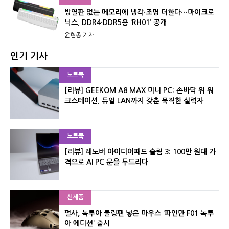
방열판 없는 메모리에 냉각·조명 더한다…마이크로
닉스, DDR4·DDR5용 ‘RH01’ 공개
윤현종 기자
인기 기사
노트북
[리뷰] GEEKOM A8 MAX 미니 PC: 손바닥 위 워
크스테이션, 듀얼 LAN까지 갖춘 묵직한 실력자
노트북
[리뷰] 레노버 아이디어패드 슬림 3: 100만 원대 가
격으로 AI PC 문을 두드리다
신제품
펄사, 녹투아 쿨링팬 넣은 마우스 ‘파인만 F01 녹투
아 에디션’ 출시