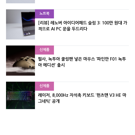
노트북
[리뷰] 레노버 아이디어패드 슬림 3: 100만 원대 가
격으로 AI PC 문을 두드리다
신제품
펄사, 녹투아 쿨링팬 넣은 마우스 ‘파인만 F01 녹투
아 에디션’ 출시
신제품
레이저, 8,000Hz 자석축 키보드 ‘헌츠맨 V3 HE 마
그네틱’ 공개
신제품
서린컴퓨터, 26.3L 리안리 A3 기반 미니 PC 2종 출