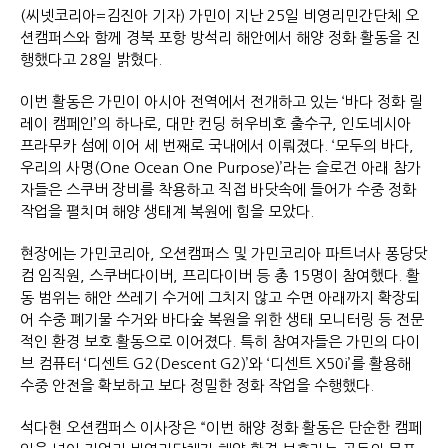
(씨넷코리아=김진아 기자) 가민이 지난 25일 비영리민간단체 오
션캠퍼스와 함께 경북 포항 방석리 해안에서 해양 정화 활동을 진
행했다고 28일 밝혔다.
이번 활동은 가민이 아시아 전역에서 전개하고 있는 ‘바다 정화 릴
레이 캠페인’의 하나로, 대만 컨딩 허우비호 출수구, 인도네시아
프라무카 섬에 이어 세 번째로 국내에서 이뤄졌다. ‘모두의 바다,
우리의 사명(One Ocean One Purpose)’라는 슬로건 아래 참가
자들은 스쿠버 장비를 착용하고 직접 바닷속에 들어가 수중 정화
작업을 펼치며 해양 생태계 복원에 힘을 모았다.
현장에는 가민코리아, 오션캠퍼스 및 가민코리아 파트너사 퐁당닷
컴 임직원, 스쿠버다이버, 프리다이버 등 총 15명이 참여했다. 활
동 범위는 해안 쓰레기 수거에 그치지 않고 수면 아래까지 확장되
어 수중 폐기물 수거와 바다숲 복원을 위한 생태 모니터링 등 전문
적인 환경 보호 활동으로 이어졌다. 특히 참여자들은 가민의 다이
브 컴퓨터 ‘디센트 G2(Descent G2)’와 ‘디센트 X50i’를 활용해
수중 안전을 확보하고 보다 정밀한 정화 작업을 수행했다.
석다현 오션캠퍼스 이사장은 “이번 해양 정화 활동은 단순한 캠페