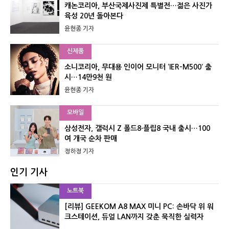
캐논코리아, 부산국제사진제 특별전…젊은 사진가
육성 20년 돌아본다
윤현종 기자
신제품
소니코리아, 무대용 인이어 모니터 ‘IER-M500’ 출
시…14만9천 원
윤현종 기자
모바일
삼성전자, 갤럭시 Z 폴드8·플립8 국내 출시…100
여 개국 순차 판매
정하정 기자
인기 기사
노트북
[리뷰] GEEKOM A8 MAX 미니 PC: 손바닥 위 워
크스테이션, 듀얼 LAN까지 갖춘 묵직한 실력자