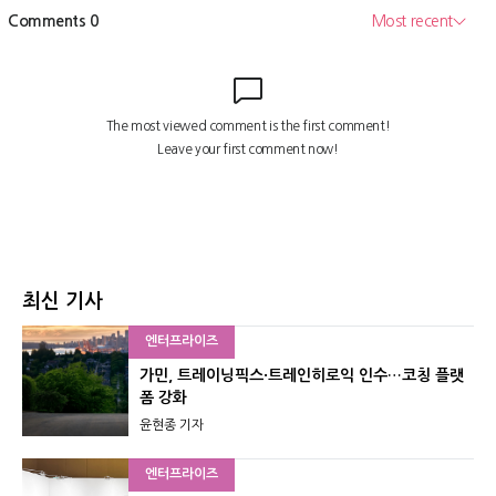
최신 기사
엔터프라이즈
가민, 트레이닝픽스·트레인히로익 인수…코칭 플랫
폼 강화
윤현종 기자
엔터프라이즈