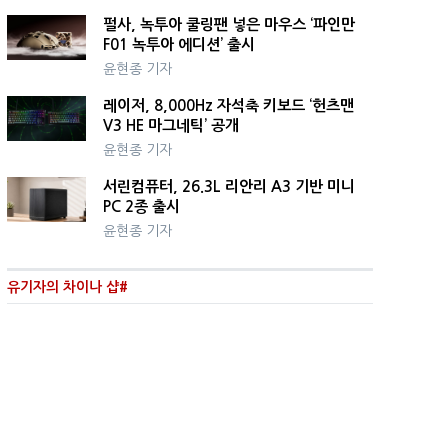
펄사, 녹투아 쿨링팬 넣은 마우스 ‘파인만
F01 녹투아 에디션’ 출시
윤현종 기자
레이저, 8,000Hz 자석축 키보드 ‘헌츠맨
V3 HE 마그네틱’ 공개
윤현종 기자
서린컴퓨터, 26.3L 리안리 A3 기반 미니
PC 2종 출시
윤현종 기자
유기자의 차이나 샵#