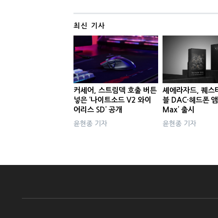
최신 기사
커세어, 스트림덱 호출 버튼
셰에라자드, 퀘스
넣은 ‘나이트소드 V2 와이
블 DAC·헤드폰 앰
어리스 SD’ 공개
Max’ 출시
윤현종 기자
윤현종 기자