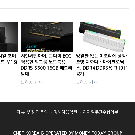
타일 포터
서린씨앤아이, 온다이 ECC
방열판 없는 메모리에 냉각·
프 ‘M18i
적용한 팀그룹 노트북용
조명 더한다…마이크로닉
DDR5-5600 16GB 메모리
스, DDR4·DDR5용 ‘RH01’
발매
공개
윤현종 기자
윤현종 기자
제휴 및 광고 문의
정보이용약관
이메일무단수집거부
CNET KOREA IS OPERATED BY MONEY TODAY GROUP