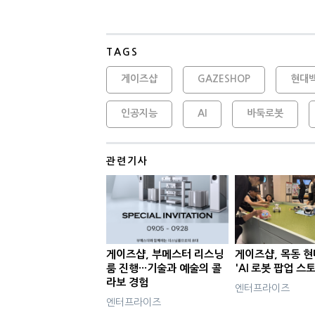
TAGS
게이즈샵
GAZESHOP
현대
인공지능
AI
바둑로봇
관련기사
게이즈샵, 부메스터 리스닝
게이즈샵, 목동 
룸 진행···기술과 예술의 콜
'AI 로봇 팝업 스
라보 경험
엔터프라이즈
엔터프라이즈