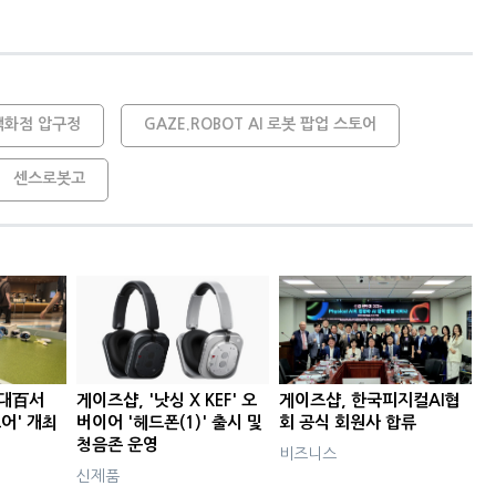
백화점 압구정
GAZE.ROBOT AI 로봇 팝업 스토어
센스로봇고
현대百서
게이즈샵, '낫싱 X KEF' 오
게이즈샵, 한국피지컬AI협
토어' 개최
버이어 '헤드폰(1)' 출시 및
회 공식 회원사 합류
청음존 운영
비즈니스
신제품