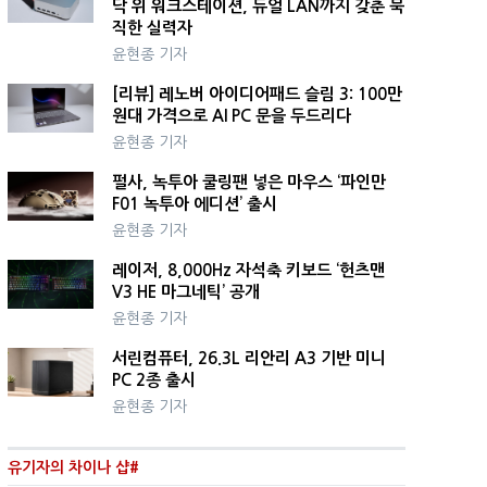
닥 위 워크스테이션, 듀얼 LAN까지 갖춘 묵
직한 실력자
윤현종 기자
[리뷰] 레노버 아이디어패드 슬림 3: 100만
원대 가격으로 AI PC 문을 두드리다
윤현종 기자
펄사, 녹투아 쿨링팬 넣은 마우스 ‘파인만
F01 녹투아 에디션’ 출시
윤현종 기자
레이저, 8,000Hz 자석축 키보드 ‘헌츠맨
V3 HE 마그네틱’ 공개
윤현종 기자
서린컴퓨터, 26.3L 리안리 A3 기반 미니
PC 2종 출시
윤현종 기자
유기자의 차이나 샵#