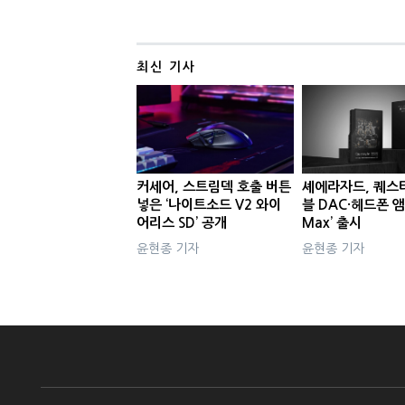
최신 기사
커세어, 스트림덱 호출 버튼
셰에라자드, 퀘스
넣은 ‘나이트소드 V2 와이
블 DAC·헤드폰 앰
어리스 SD’ 공개
Max’ 출시
윤현종 기자
윤현종 기자