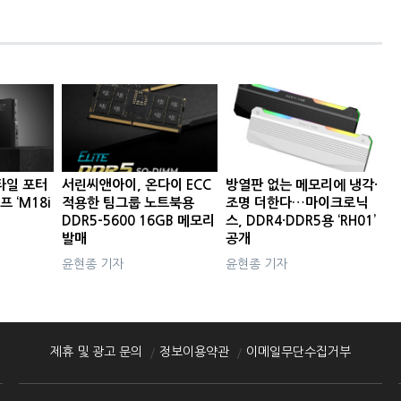
타일 포터
서린씨앤아이, 온다이 ECC
방열판 없는 메모리에 냉각·
프 ‘M18i
적용한 팀그룹 노트북용
조명 더한다…마이크로닉
DDR5-5600 16GB 메모리
스, DDR4·DDR5용 ‘RH01’
발매
공개
윤현종 기자
윤현종 기자
제휴 및 광고 문의
정보이용약관
이메일무단수집거부