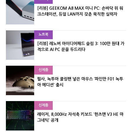
[리뷰] GEEKOM A8 MAX 미니 PC: 손바닥 위 워
크스테이션, 듀얼 LAN까지 갖춘 묵직한 실력자
노트북
[리뷰] 레노버 아이디어패드 슬림 3: 100만 원대 가
격으로 AI PC 문을 두드리다
신제품
펄사, 녹투아 쿨링팬 넣은 마우스 ‘파인만 F01 녹투
아 에디션’ 출시
신제품
레이저, 8,000Hz 자석축 키보드 ‘헌츠맨 V3 HE 마
그네틱’ 공개