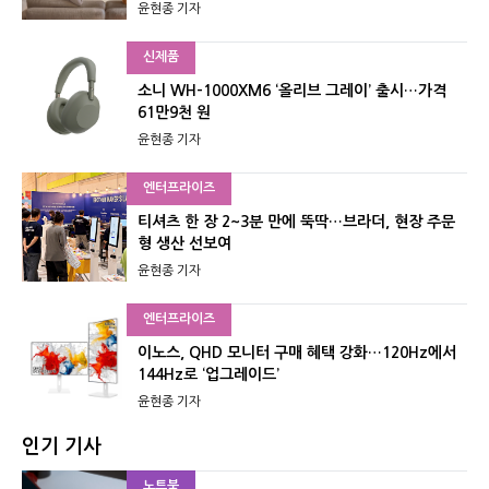
윤현종 기자
신제품
소니 WH-1000XM6 ‘올리브 그레이’ 출시…가격
61만9천 원
윤현종 기자
엔터프라이즈
티셔츠 한 장 2~3분 만에 뚝딱…브라더, 현장 주문
형 생산 선보여
윤현종 기자
엔터프라이즈
이노스, QHD 모니터 구매 혜택 강화…120Hz에서
144Hz로 ‘업그레이드’
윤현종 기자
인기 기사
노트북