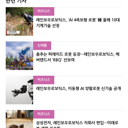
관련 기사
비즈니스
레인보우로보틱스, ‘AI 4족보행 로봇’ 韓 올해 10대
기계기술 선정
신제품
춤추는 퍼레이드 로봇 등장···레인보우로보틱스, 에
버랜드서 'RBQ' 선보여
비즈니스
레인보우로보틱스, 이동형 AI 양팔로봇 신기술 공개
비즈니스
삼성전자, 레인보우로보틱스 자회사 편입···미래로