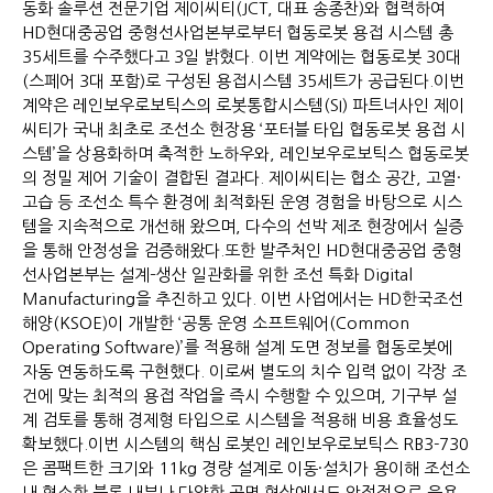
동화 솔루션 전문기업 제이씨티(JCT, 대표 송종찬)와 협력하여
HD현대중공업 중형선사업본부로부터 협동로봇 용접 시스템 총
35세트를 수주했다고 3일 밝혔다. 이번 계약에는 협동로봇 30대
(스페어 3대 포함)로 구성된 용접시스템 35세트가 공급된다.이번
계약은 레인보우로보틱스의 로봇통합시스템(SI) 파트너사인 제이
씨티가 국내 최초로 조선소 현장용 ‘포터블 타입 협동로봇 용접 시
스템’을 상용화하며 축적한 노하우와, 레인보우로보틱스 협동로봇
의 정밀 제어 기술이 결합된 결과다. 제이씨티는 협소 공간, 고열·
고습 등 조선소 특수 환경에 최적화된 운영 경험을 바탕으로 시스
템을 지속적으로 개선해 왔으며, 다수의 선박 제조 현장에서 실증
을 통해 안정성을 검증해왔다.또한 발주처인 HD현대중공업 중형
선사업본부는 설계–생산 일관화를 위한 조선 특화 Digital
Manufacturing을 추진하고 있다. 이번 사업에서는 HD한국조선
해양(KSOE)이 개발한 ‘공통 운영 소프트웨어(Common
Operating Software)’를 적용해 설계 도면 정보를 협동로봇에
자동 연동하도록 구현했다. 이로써 별도의 치수 입력 없이 각장 조
건에 맞는 최적의 용접 작업을 즉시 수행할 수 있으며, 기구부 설
계 검토를 통해 경제형 타입으로 시스템을 적용해 비용 효율성도
확보했다.이번 시스템의 핵심 로봇인 레인보우로보틱스 RB3-730
은 콤팩트한 크기와 11kg 경량 설계로 이동·설치가 용이해 조선소
내 협소한 블록 내부나 다양한 곡면 형상에서도 안정적으로 운용