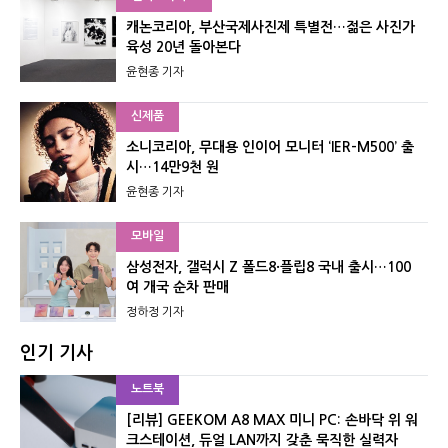
캐논코리아, 부산국제사진제 특별전…젊은 사진가
육성 20년 돌아본다
윤현종 기자
신제품
소니코리아, 무대용 인이어 모니터 ‘IER-M500’ 출
시…14만9천 원
윤현종 기자
모바일
삼성전자, 갤럭시 Z 폴드8·플립8 국내 출시…100
여 개국 순차 판매
정하정 기자
인기 기사
노트북
[리뷰] GEEKOM A8 MAX 미니 PC: 손바닥 위 워
크스테이션, 듀얼 LAN까지 갖춘 묵직한 실력자