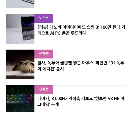
노트북
[리뷰] 레노버 아이디어패드 슬림 3: 100만 원대 가
격으로 AI PC 문을 두드리다
신제품
펄사, 녹투아 쿨링팬 넣은 마우스 ‘파인만 F01 녹투
아 에디션’ 출시
신제품
레이저, 8,000Hz 자석축 키보드 ‘헌츠맨 V3 HE 마
그네틱’ 공개
신제품