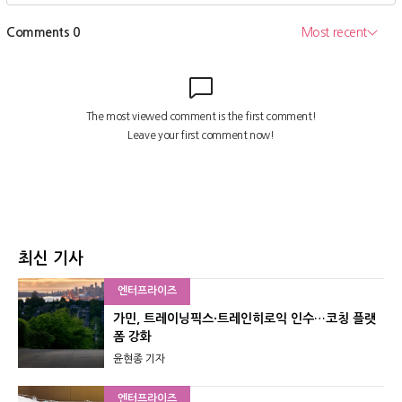
최신 기사
엔터프라이즈
가민, 트레이닝픽스·트레인히로익 인수…코칭 플랫
폼 강화
윤현종 기자
엔터프라이즈