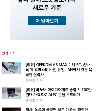
인기 기사
[리뷰] GEEKOM A8 MAX 미니 PC: 손바
닥 위 워크스테이션, 듀얼 LAN까지 갖춘 묵
직한 실력자
윤현종 기자
[리뷰] 레노버 아이디어패드 슬림 3: 100만
원대 가격으로 AI PC 문을 두드리다
윤현종 기자
펄사, 녹투아 쿨링팬 넣은 마우스 ‘파인만