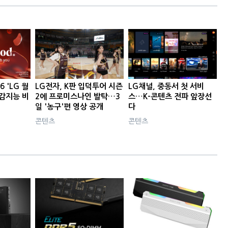
6 'LG 월
LG전자, K판 입덕투어 시즌
LG채널, 중동서 첫 서비
공감지능 비
2에 프로미스나인 발탁…3
스…K-콘텐츠 전파 앞장선
일 '농구'편 영상 공개
다
콘텐츠
콘텐츠