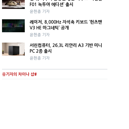
F01 녹투아 에디션’ 출시
윤현종 기자
레이저, 8,000Hz 자석축 키보드 ‘헌츠맨
V3 HE 마그네틱’ 공개
윤현종 기자
서린컴퓨터, 26.3L 리안리 A3 기반 미니
PC 2종 출시
윤현종 기자
유기자의 차이나 샵#