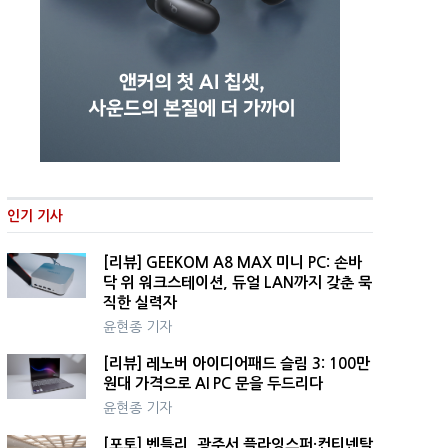
인기 기사
[리뷰] GEEKOM A8 MAX 미니 PC: 손바
닥 위 워크스테이션, 듀얼 LAN까지 갖춘 묵
직한 실력자
윤현종 기자
[리뷰] 레노버 아이디어패드 슬림 3: 100만
원대 가격으로 AI PC 문을 두드리다
윤현종 기자
[포토] 벤틀리, 광주서 플라잉스퍼·컨티넨탈