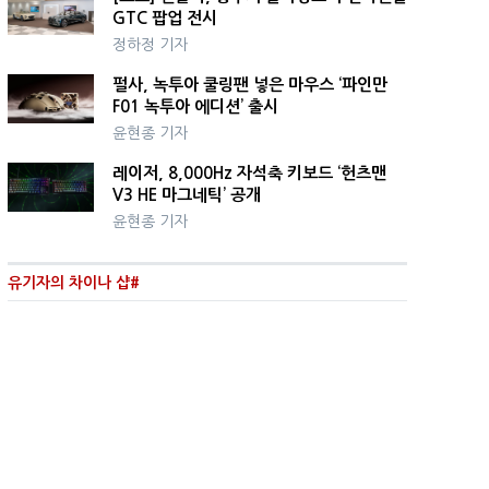
GTC 팝업 전시
정하정 기자
펄사, 녹투아 쿨링팬 넣은 마우스 ‘파인만
F01 녹투아 에디션’ 출시
윤현종 기자
레이저, 8,000Hz 자석축 키보드 ‘헌츠맨
V3 HE 마그네틱’ 공개
윤현종 기자
유기자의 차이나 샵#