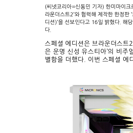
(씨넷코리아=신동민 기자) 한미마이크로
라운더스트2’와 협력해 제작한 한정판 
디션)’을 선보인다고 16일 밝혔다. 해
다.
스페셜 에디션은 브라운더스트2의
은 운명 신성 유스티아’의 비주
별함을 더했다. 이번 스페셜 에