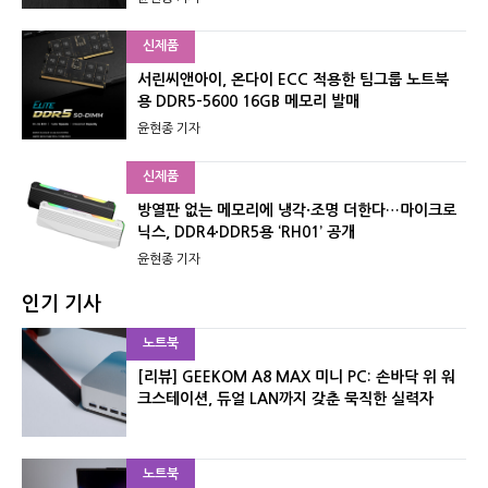
신제품
서린씨앤아이, 온다이 ECC 적용한 팀그룹 노트북
용 DDR5-5600 16GB 메모리 발매
윤현종 기자
신제품
방열판 없는 메모리에 냉각·조명 더한다…마이크로
닉스, DDR4·DDR5용 ‘RH01’ 공개
윤현종 기자
인기 기사
노트북
[리뷰] GEEKOM A8 MAX 미니 PC: 손바닥 위 워
크스테이션, 듀얼 LAN까지 갖춘 묵직한 실력자
노트북