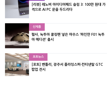
[리뷰] 레노버 아이디어패드 슬림 3: 100만 원대 가
격으로 AI PC 문을 두드리다
신제품
펄사, 녹투아 쿨링팬 넣은 마우스 ‘파인만 F01 녹투
아 에디션’ 출시
포토뉴스
[포토] 벤틀리, 광주서 플라잉스퍼·컨티넨탈 GTC
팝업 전시
신제품
레이저, 8,000Hz 자석축 키보드 ‘헌츠맨 V3 HE 마
그네틱’ 공개