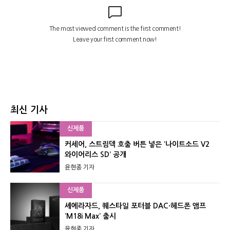
최신 기사
신제품
커세어, 스트림덱 호출 버튼 넣은 ‘나이트소드 V2
와이어리스 SD’ 공개
윤현종 기자
신제품
셰에라자드, 퀘스타일 포터블 DAC·헤드폰 앰프
‘M18i Max’ 출시
윤현종 기자