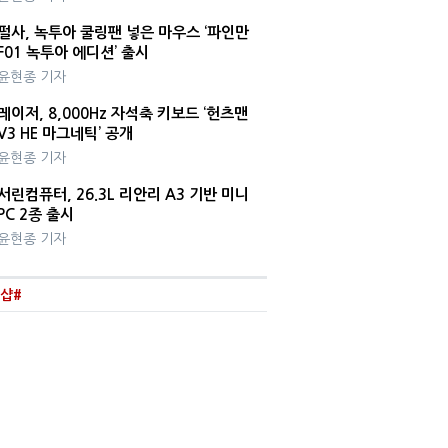
펄사, 녹투아 쿨링팬 넣은 마우스 ‘파인만
F01 녹투아 에디션’ 출시
윤현종 기자
레이저, 8,000Hz 자석축 키보드 ‘헌츠맨
V3 HE 마그네틱’ 공개
윤현종 기자
서린컴퓨터, 26.3L 리안리 A3 기반 미니
PC 2종 출시
윤현종 기자
샵#