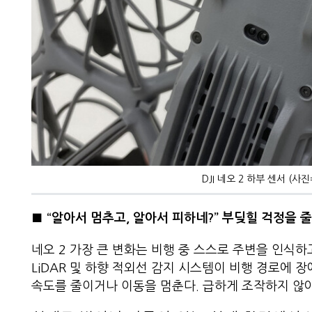
DJI 네오 2 하부 센서 (
■
“
알아서 멈추고
,
알아서 피하네
?”
부딪힐 걱정을 줄
네오 2 가장 큰 변화는 비행 중 스스로 주변을 인식
LiDAR 및 하향 적외선 감지 시스템이 비행 경로에 
속도를 줄이거나 이동을 멈춘다. 급하게 조작하지 않