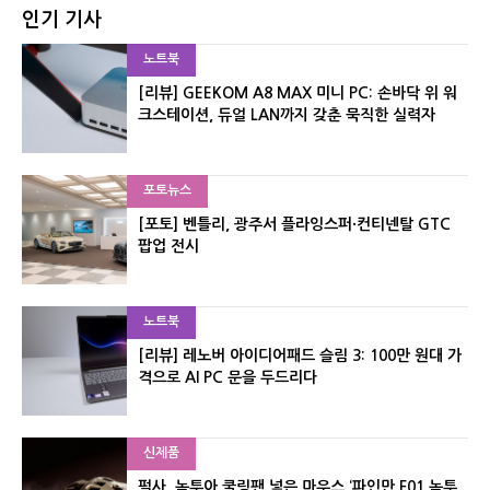
인기 기사
노트북
[리뷰] GEEKOM A8 MAX 미니 PC: 손바닥 위 워
크스테이션, 듀얼 LAN까지 갖춘 묵직한 실력자
포토뉴스
[포토] 벤틀리, 광주서 플라잉스퍼·컨티넨탈 GTC
팝업 전시
노트북
[리뷰] 레노버 아이디어패드 슬림 3: 100만 원대 가
격으로 AI PC 문을 두드리다
신제품
펄사, 녹투아 쿨링팬 넣은 마우스 ‘파인만 F01 녹투