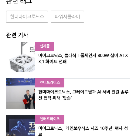
관련
태그
한미마이크로닉스
파워서플라이
관련 기사
신제품
마이크로닉스, 클래식 II 풀체인지 800W 실버 ATX
3.1 화이트 선봬
엔터프라이즈
한미마이크로닉스, 그레이트월과 AI·서버 전원 솔루
션 협력 위해 '맞손'
엔터프라이즈
마이크로닉스, '레인보우식스 시즈 10주년' 행사 성
료