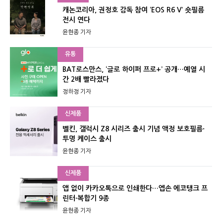
캐논코리아, 권정호 감독 참여 ‘EOS R6 V’ 숏필름
전시 연다
윤현종 기자
유통
BAT로스만스, ‘글로 하이퍼 프로+’ 공개…예열 시
간 2배 빨라졌다
정하정 기자
신제품
벨킨, 갤럭시 Z8 시리즈 출시 기념 액정 보호필름·
투명 케이스 출시
윤현종 기자
신제품
앱 없이 카카오톡으로 인쇄한다…엡손 에코탱크 프
린터·복합기 9종
윤현종 기자