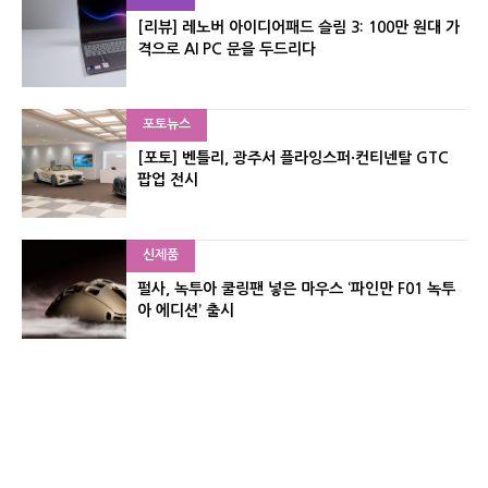
[리뷰] 레노버 아이디어패드 슬림 3: 100만 원대 가
격으로 AI PC 문을 두드리다
포토뉴스
[포토] 벤틀리, 광주서 플라잉스퍼·컨티넨탈 GTC
팝업 전시
신제품
펄사, 녹투아 쿨링팬 넣은 마우스 ‘파인만 F01 녹투
아 에디션’ 출시
신제품
레이저, 8,000Hz 자석축 키보드 ‘헌츠맨 V3 HE 마
그네틱’ 공개