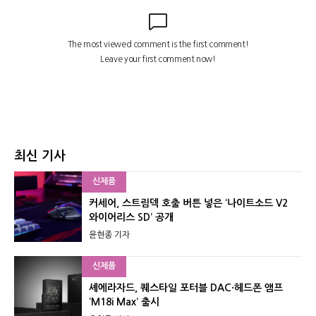
최신 기사
신제품
커세어, 스트림덱 호출 버튼 넣은 ‘나이트소드 V2
와이어리스 SD’ 공개
윤현종 기자
신제품
셰에라자드, 퀘스타일 포터블 DAC·헤드폰 앰프
‘M18i Max’ 출시