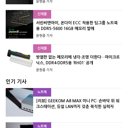
윤현종 기자
신제품
서린씨앤아이, 온다이 ECC 적용한 팀그룹 노트북
용 DDR5-5600 16GB 메모리 발매
윤현종 기자
신제품
방열판 없는 메모리에 냉각·조명 더한다…마이크로
닉스, DDR4·DDR5용 ‘RH01’ 공개
윤현종 기자
인기 기사
노트북
[리뷰] GEEKOM A8 MAX 미니 PC: 손바닥 위 워
크스테이션, 듀얼 LAN까지 갖춘 묵직한 실력자
노트북