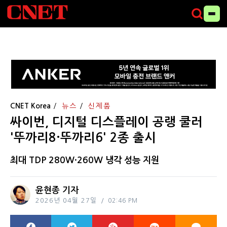
CNET Korea
뉴스
신제품
싸이번, 디지털 디스플레이 공랭 쿨러
'뚜까리8·뚜까리6' 2종 출시
최대 TDP 280W·260W 냉각 성능 지원
윤현종 기자
2026년 04월 27일
02:46 PM