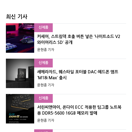
최신 기사
신제품
커세어, 스트림덱 호출 버튼 넣은 ‘나이트소드 V2
와이어리스 SD’ 공개
윤현종 기자
신제품
셰에라자드, 퀘스타일 포터블 DAC·헤드폰 앰프
‘M18i Max’ 출시
윤현종 기자
신제품
서린씨앤아이, 온다이 ECC 적용한 팀그룹 노트북
용 DDR5-5600 16GB 메모리 발매
윤현종 기자