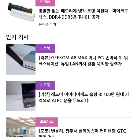
신제품
방열판 없는 메모리에 냉각·조명 더한다…마이크로
닉스, DDR4·DDR5용 ‘RH01’ 공개
윤현종 기자
인기 기사
노트북
[리뷰] GEEKOM A8 MAX 미니 PC: 손바닥 위 워
크스테이션, 듀얼 LAN까지 갖춘 묵직한 실력자
노트북
[리뷰] 레노버 아이디어패드 슬림 3: 100만 원대 가
격으로 AI PC 문을 두드리다
포토뉴스
[포토] 벤틀리, 광주서 플라잉스퍼·컨티넨탈 GTC