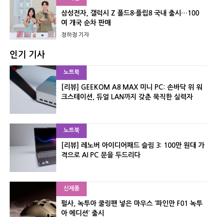
삼성전자, 갤럭시 Z 폴드8·플립8 국내 출시…100
여 개국 순차 판매
정하정 기자
인기 기사
노트북
[리뷰] GEEKOM A8 MAX 미니 PC: 손바닥 위 워
크스테이션, 듀얼 LAN까지 갖춘 묵직한 실력자
노트북
[리뷰] 레노버 아이디어패드 슬림 3: 100만 원대 가
격으로 AI PC 문을 두드리다
신제품
펄사, 녹투아 쿨링팬 넣은 마우스 ‘파인만 F01 녹투
아 에디션’ 출시