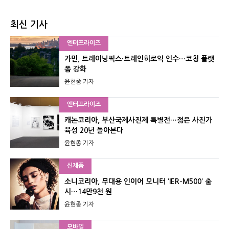
최신 기사
엔터프라이즈
가민, 트레이닝픽스·트레인히로익 인수…코칭 플랫
폼 강화
윤현종 기자
엔터프라이즈
캐논코리아, 부산국제사진제 특별전…젊은 사진가
육성 20년 돌아본다
윤현종 기자
신제품
소니코리아, 무대용 인이어 모니터 ‘IER-M500’ 출
시…14만9천 원
윤현종 기자
모바일