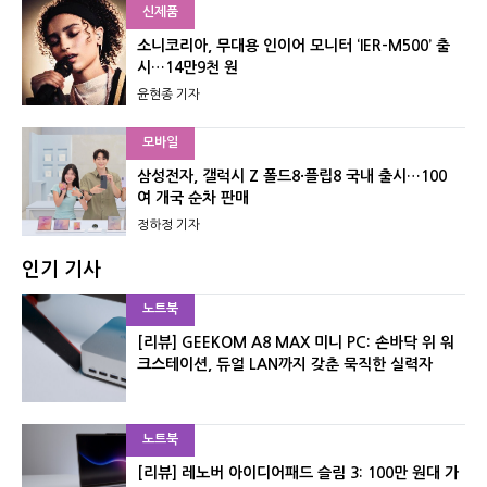
신제품
소니코리아, 무대용 인이어 모니터 ‘IER-M500’ 출
시…14만9천 원
윤현종 기자
모바일
삼성전자, 갤럭시 Z 폴드8·플립8 국내 출시…100
여 개국 순차 판매
정하정 기자
인기 기사
노트북
[리뷰] GEEKOM A8 MAX 미니 PC: 손바닥 위 워
크스테이션, 듀얼 LAN까지 갖춘 묵직한 실력자
노트북
[리뷰] 레노버 아이디어패드 슬림 3: 100만 원대 가