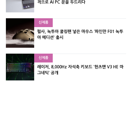
격으로 AI PC 문을 두드리다
신제품
펄사, 녹투아 쿨링팬 넣은 마우스 ‘파인만 F01 녹투
아 에디션’ 출시
신제품
레이저, 8,000Hz 자석축 키보드 ‘헌츠맨 V3 HE 마
그네틱’ 공개
신제품
서린컴퓨터, 26.3L 리안리 A3 기반 미니 PC 2종 출
시
유기자의 차이나 샵#