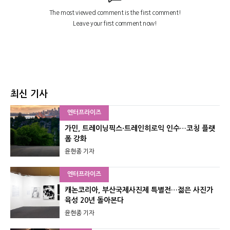
최신 기사
엔터프라이즈
가민, 트레이닝픽스·트레인히로익 인수…코칭 플랫
폼 강화
윤현종 기자
엔터프라이즈
캐논코리아, 부산국제사진제 특별전…젊은 사진가
육성 20년 돌아본다
윤현종 기자