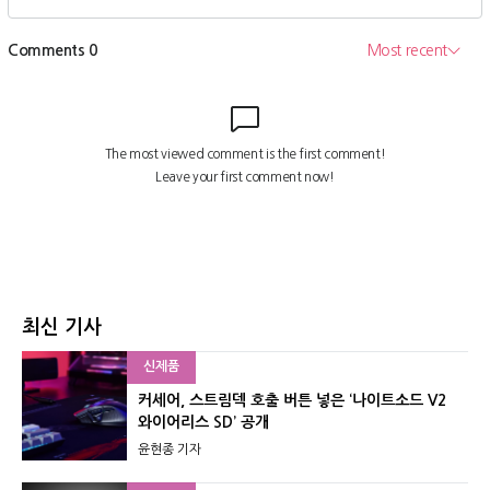
최신 기사
신제품
커세어, 스트림덱 호출 버튼 넣은 ‘나이트소드 V2
와이어리스 SD’ 공개
윤현종 기자