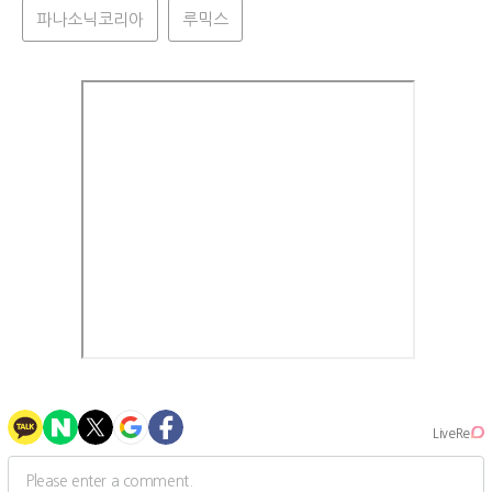
파나소닉코리아
루믹스