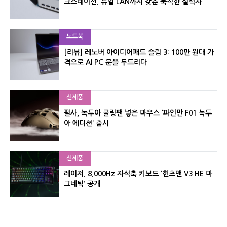
크스테이션, 듀얼 LAN까지 갖춘 묵직한 실력자
노트북
[리뷰] 레노버 아이디어패드 슬림 3: 100만 원대 가
격으로 AI PC 문을 두드리다
신제품
펄사, 녹투아 쿨링팬 넣은 마우스 ‘파인만 F01 녹투
아 에디션’ 출시
신제품
레이저, 8,000Hz 자석축 키보드 ‘헌츠맨 V3 HE 마
그네틱’ 공개
신제품