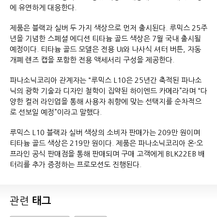
에 유연하게 대응한다.
제품은 블랙과 실버 두 가지 색상으로 먼저 출시된다. 루믹스 25주
년을 기념한 스페셜 에디션 티타늄 골드 색상은 7월 국내 출시될
예정이다. 티타늄 골드 모델은 전용 UI와 나사식 셔터 버튼, 자동
개폐 렌즈 캡을 포함한 전용 액세서리 구성을 제공한다.
파나소닉코리아 관계자는 “루믹스 L10은 25년간 축적된 파나소
닉의 광학 기술과 디자인 철학이 집약된 하이엔드 카메라”라며 “다
양한 컬러 라인업을 통해 사용자 취향에 맞는 선택지를 순차적으
로 선보일 예정”이라고 말했다.
루믹스 L10 블랙과 실버 색상의 소비자 판매가는 209만 원이며
티타늄 골드 색상은 219만 원이다. 제품은 파나소닉코리아 온·오
프라인 공식 판매점을 통해 판매되며 구매 고객에게 BLK22EB 배
터리를 추가 증정하는 프로모션도 진행된다.
관련
태그