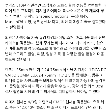
루믹스 L10은 직관적인 조작계와 고화질 촬영 성능을 컴팩트한 바
디에 담은 프리미엄 디지털 카메라다. 파나소닉은 이번 제품에 루
믹스 브랜드 철학인 ‘Shaping Emotions - 무심(無心,
Mushin)’을 반영, 장인정신과 미학, 최신 이미징 기술을 결합했다
고 설명했다.
외관은 사피아노 가죽 질감 마감과 메탈 소재, 마그네슘 합금 전면
케이스를 적용했다. 본체 무게는 배터리와 SD 메모리 카드, 핫슈
커버를 포함해 약 508g으로 휴대성과 조작성에 초점을 맞췄다. 스
냅과 스트리트 촬영, 여행, 일상 기록 등 다양한 촬영 환경에 대응
하도록 설계됐다.
렌즈는 35mm 환산 기준 24-75mm 화각을 지원하는 ‘LEICA DC
VARIO-SUMMILUX 24-75mm F1.7-2.8’을 탑재했다. 밝은 조
리개를 통해 자연스러운 보케와 입체적인 표현이 가능하며 광각부
터 준망원 영역까지 폭넓게 활용할 수 있다. 광각 기준 최소 3cm
접사 촬영도 지원해 작은 피사체의 디테일까지 담아낼 수 있다.
이미지 센서는 4/3형 이면조사 CMOS 센서를 적용했다. 유효 화
소 수는 약 2,040만 화소이며 최신 이미지 프로세싱 엔진과 다이