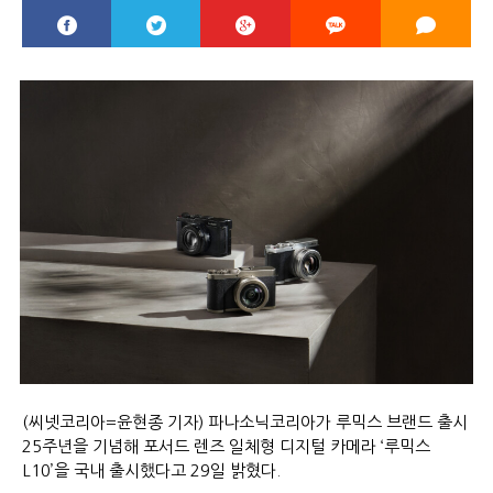
(씨넷코리아=윤현종 기자) 파나소닉코리아가 루믹스 브랜드 출시
25주년을 기념해 포서드 렌즈 일체형 디지털 카메라 ‘루믹스
L10’을 국내 출시했다고 29일 밝혔다.