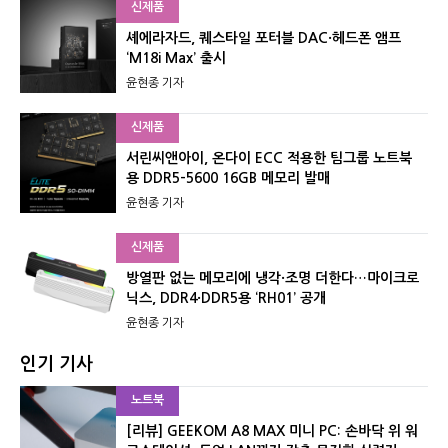
신제품
셰에라자드, 퀘스타일 포터블 DAC·헤드폰 앰프
‘M18i Max’ 출시
윤현종 기자
신제품
서린씨앤아이, 온다이 ECC 적용한 팀그룹 노트북
용 DDR5-5600 16GB 메모리 발매
윤현종 기자
신제품
방열판 없는 메모리에 냉각·조명 더한다…마이크로
닉스, DDR4·DDR5용 ‘RH01’ 공개
윤현종 기자
인기 기사
노트북
[리뷰] GEEKOM A8 MAX 미니 PC: 손바닥 위 워