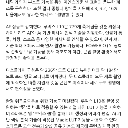
내믹 레인지 부스트 기능을 통해 자연스러운 색 표현과 풍부한 계
조를 구현한다. 또한 멀티 종횡비 방식을 지원해 4:3, 3:2, 16:9
비율에서도 유사한 화각으로 촬영할 수 있다.
AF 성능도 강화했다. 루믹스 L10은 779개 측거점을 갖춘 위상차
하이브리드 AF와 AI 기반 피사체 인식 기술을 지원한다. 인물과 동
물, 차량, 스포츠 등 다양한 피사체를 인식할 수 있으며, 전자 셔터
기준 최대 30fps 고속 연사 촬영도 가능하다. POWER O.I.S. 광학
식 손떨림 보정 기능을 통해 저조도와 야간, 근접 촬영 환경에서도
안정적인 촬영을 돕는다.
디스플레이 구성은 약 236만 도트 OLED 뷰파인더와 약 184만
도트 프리 앵글 모니터로 이뤄졌다. 두 디스플레이 모두 세로 촬영
에 최적화된 UI를 지원해 숏폼 콘텐츠 제작이나 세로 구도 촬영에
서도 편의성을 높였다.
촬영 워크플로우를 위한 기능도 마련됐다. 루믹스 L10은 촬영 중
원하는 색감을 바로 적용할 수 있는 리얼 타임 LUT 기능을 지원하
며 스마트폰 앱 ‘루믹스 랩’을 통해 LUT 생성과 이미지 편집, AI 기
반 색상 분석 기술이 적용된 Magic LUT 기능을 사용할 수 있다.
스마트폰 고속 전송과 SNS 공유 기능도 제공해 콘텐츠 제작 환경