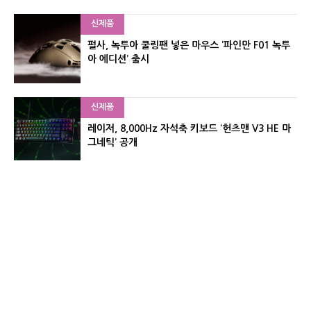
신제품
펄사, 녹투아 쿨링팬 넣은 마우스 ‘파인만 F01 녹투
아 에디션’ 출시
신제품
레이저, 8,000Hz 자석축 키보드 ‘헌츠맨 V3 HE 마
그네틱’ 공개
신제품
서린컴퓨터, 26.3L 리안리 A3 기반 미니 PC 2종 출
시
유기자의 차이나 샵#
CNET KOREA IS OPERATED BY MONEY TODAY GROUP