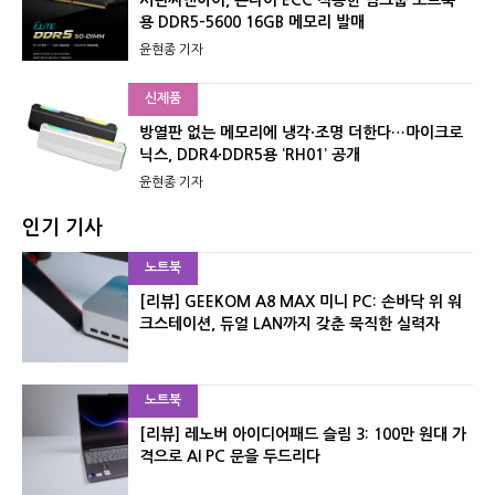
용 DDR5-5600 16GB 메모리 발매
윤현종 기자
신제품
방열판 없는 메모리에 냉각·조명 더한다…마이크로
닉스, DDR4·DDR5용 ‘RH01’ 공개
윤현종 기자
인기 기사
노트북
[리뷰] GEEKOM A8 MAX 미니 PC: 손바닥 위 워
크스테이션, 듀얼 LAN까지 갖춘 묵직한 실력자
노트북
[리뷰] 레노버 아이디어패드 슬림 3: 100만 원대 가
격으로 AI PC 문을 두드리다