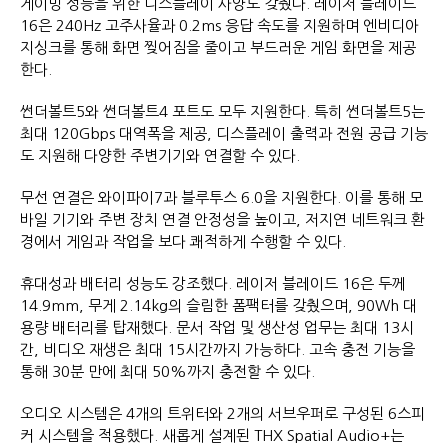
게이밍 성능을 위한 디스플레이 사양도 갖췄다. 레이저 블레이드
16은 240Hz 고주사율과 0.2ms 응답 속도를 지원하며 엔비디아
지싱크를 통해 화면 찢어짐을 줄이고 부드러운 게임 화면을 제공
한다.
썬더볼트5와 썬더볼트4 포트도 모두 지원한다. 특히 썬더볼트5는
최대 120Gbps 대역폭을 제공, 디스플레이 출력과 전원 공급 기능
도 지원해 다양한 주변기기와 연결할 수 있다.
무선 연결은 와이파이7과 블루투스 6.0을 지원한다. 이를 통해 모
바일 기기와 주변 장치 연결 안정성을 높이고, 저지연 네트워크 환
경에서 게임과 작업을 보다 쾌적하게 수행할 수 있다.
휴대성과 배터리 성능도 강조했다. 레이저 블레이드 16은 두께
14.9mm, 무게 2.14kg의 슬림한 폼팩터를 갖췄으며, 90Wh 대
용량 배터리를 탑재했다. 문서 작업 및 생산성 업무는 최대 13시
간, 비디오 재생은 최대 15시간까지 가능하다. 고속 충전 기능을
통해 30분 만에 최대 50%까지 충전할 수 있다.
오디오 시스템은 4개의 트위터와 2개의 서브우퍼로 구성된 6스피
커 시스템을 적용했다. 새롭게 설계된 THX Spatial Audio+는