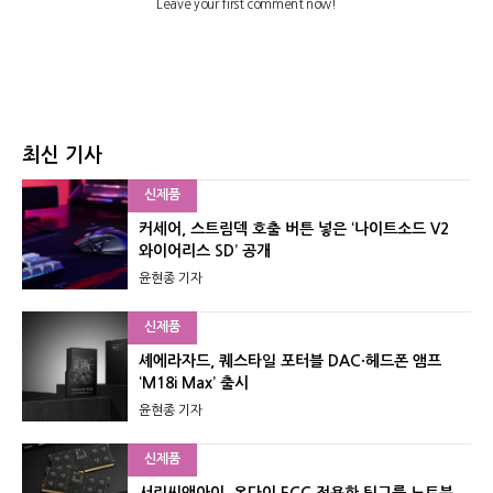
최신 기사
신제품
커세어, 스트림덱 호출 버튼 넣은 ‘나이트소드 V2
와이어리스 SD’ 공개
윤현종 기자
신제품
셰에라자드, 퀘스타일 포터블 DAC·헤드폰 앰프
‘M18i Max’ 출시
윤현종 기자
신제품
서린씨앤아이, 온다이 ECC 적용한 팀그룹 노트북