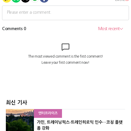
최신 기사
엔터프라이즈
가민, 트레이닝픽스·트레인히로익 인수…코칭 플랫
폼 강화