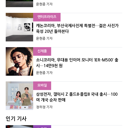
윤현종 기자
엔터프라이즈
캐논코리아, 부산국제사진제 특별전…젊은 사진가
육성 20년 돌아본다
윤현종 기자
신제품
소니코리아, 무대용 인이어 모니터 ‘IER-M500’ 출
시…14만9천 원
윤현종 기자
모바일
삼성전자, 갤럭시 Z 폴드8·플립8 국내 출시…100
여 개국 순차 판매
정하정 기자
인기 기사