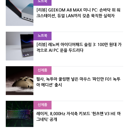
노트북
[리뷰] GEEKOM A8 MAX 미니 PC: 손바닥 위 워
크스테이션, 듀얼 LAN까지 갖춘 묵직한 실력자
노트북
[리뷰] 레노버 아이디어패드 슬림 3: 100만 원대 가
격으로 AI PC 문을 두드리다
신제품
펄사, 녹투아 쿨링팬 넣은 마우스 ‘파인만 F01 녹투
아 에디션’ 출시
신제품
레이저, 8,000Hz 자석축 키보드 ‘헌츠맨 V3 HE 마
그네틱’ 공개