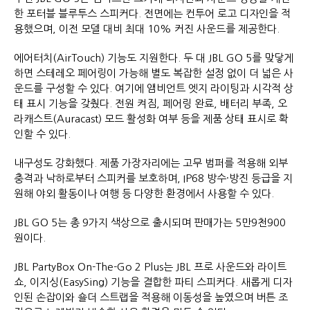
한 포터블 블루투스 스피커다. 전면에는 컨투어 로고 디자인을 적
용했으며, 이전 모델 대비 최대 10% 커진 사운드를 제공한다.
에어터치(AirTouch) 기능도 지원한다. 두 대 JBL GO 5를 맞닿게
하면 스테레오 페어링이 가능해 별도 복잡한 설정 없이 더 넓은 사
운드를 구성할 수 있다. 여기에 앰비언트 엣지 라이팅과 시각적 상
태 표시 기능을 갖췄다. 전원 켜짐, 페어링 완료, 배터리 부족, 오
라캐스트(Auracast) 모드 활성화 여부 등을 제품 상태 표시로 확
인할 수 있다.
내구성도 강화했다. 제품 가장자리에는 고무 범퍼를 적용해 외부
충격과 낙하로부터 스피커를 보호하며, IP68 방수·방진 등급을 지
원해 야외 활동이나 여행 등 다양한 환경에서 사용할 수 있다.
JBL GO 5는 총 9가지 색상으로 출시되며 판매가는 5만9천900
원이다.
JBL PartyBox On-The-Go 2 Plus는 JBL 프로 사운드와 라이트
쇼, 이지싱(EasySing) 기능을 결합한 파티 스피커다. 새롭게 디자
인된 손잡이와 숄더 스트랩을 적용해 이동성을 높였으며 버튼 조