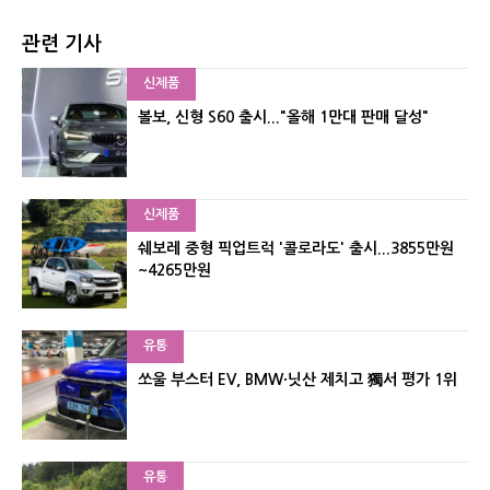
관련 기사
신제품
볼보, 신형 S60 출시..."올해 1만대 판매 달성"
신제품
쉐보레 중형 픽업트럭 '콜로라도' 출시...3855만원
~4265만원
유통
쏘울 부스터 EV, BMW·닛산 제치고 獨서 평가 1위
유통