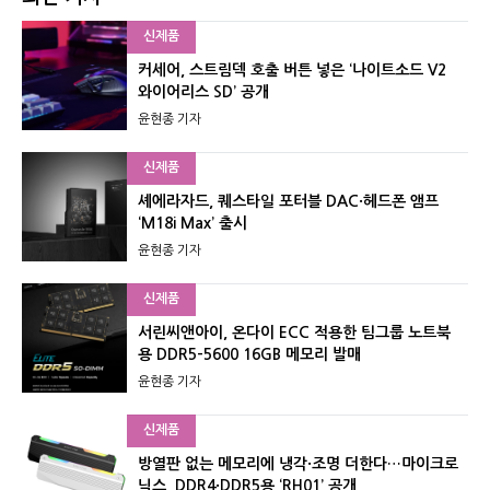
신제품
커세어, 스트림덱 호출 버튼 넣은 ‘나이트소드 V2
와이어리스 SD’ 공개
윤현종 기자
신제품
셰에라자드, 퀘스타일 포터블 DAC·헤드폰 앰프
‘M18i Max’ 출시
윤현종 기자
신제품
서린씨앤아이, 온다이 ECC 적용한 팀그룹 노트북
용 DDR5-5600 16GB 메모리 발매
윤현종 기자
신제품
방열판 없는 메모리에 냉각·조명 더한다…마이크로
닉스, DDR4·DDR5용 ‘RH01’ 공개