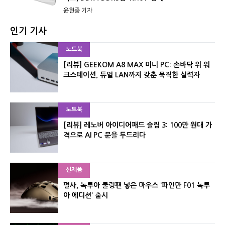
윤현종 기자
인기 기사
노트북
[리뷰] GEEKOM A8 MAX 미니 PC: 손바닥 위 워
크스테이션, 듀얼 LAN까지 갖춘 묵직한 실력자
노트북
[리뷰] 레노버 아이디어패드 슬림 3: 100만 원대 가
격으로 AI PC 문을 두드리다
신제품
펄사, 녹투아 쿨링팬 넣은 마우스 ‘파인만 F01 녹투
아 에디션’ 출시