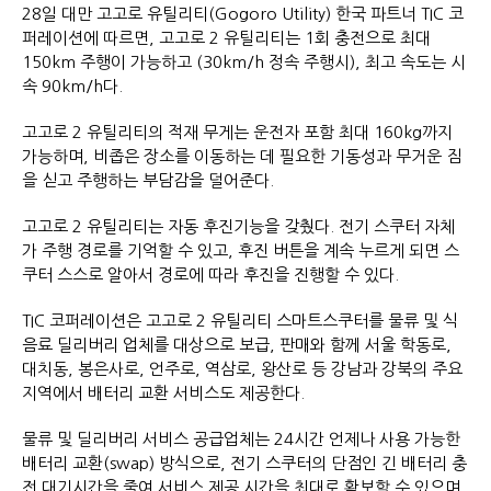
28일 대만 고고로 유틸리티(Gogoro Utility) 한국 파트너 TIC 코
퍼레이션에 따르면, 고고로 2 유틸리티는 1회 충전으로 최대
150km 주행이 가능하고 (30km/h 정속 주행시), 최고 속도는 시
속 90km/h다.
고고로 2 유틸리티의 적재 무게는 운전자 포함 최대 160kg까지
가능하며, 비좁은 장소를 이동하는 데 필요한 기동성과 무거운 짐
을 싣고 주행하는 부담감을 덜어준다.
고고로 2 유틸리티는 자동 후진기능을 갖췄다. 전기 스쿠터 자체
가 주행 경로를 기억할 수 있고, 후진 버튼을 계속 누르게 되면 스
쿠터 스스로 알아서 경로에 따라 후진을 진행할 수 있다.
TIC 코퍼레이션은 고고로 2 유틸리티 스마트스쿠터를 물류 및 식
음료 딜리버리 업체를 대상으로 보급, 판매와 함께 서울 학동로,
대치동, 봉은사로, 언주로, 역삼로, 왕산로 등 강남과 강북의 주요
지역에서 배터리 교환 서비스도 제공한다.
물류 및 딜리버리 서비스 공급업체는 24시간 언제나 사용 가능한
배터리 교환(swap) 방식으로, 전기 스쿠터의 단점인 긴 배터리 충
전 대기시간을 줄여 서비스 제공 시간을 최대로 확보할 수 있으며,