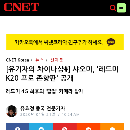
CNET Korea
뉴스
신제품
[유기자의 차이나샵#] 샤오미, '레드미
K20 프로 존향판' 공개
레드미 4G 최후의 '팝업' 카메라 탑재
유효정 중국 전문기자
2020년 01월 21일
10:24 AM