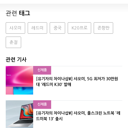
관련
태그
샤오미
레드미
중국
K20프로
존향판
춘절
관련 기사
신제품
[유기자의 차이나샵#] 샤오미, 5G 최저가 30만원
대 '레드미 K30' 발매
신제품
[유기자의 차이나샵#] 샤오미, 풀스크린 노트북 '레
드미북 13' 출시