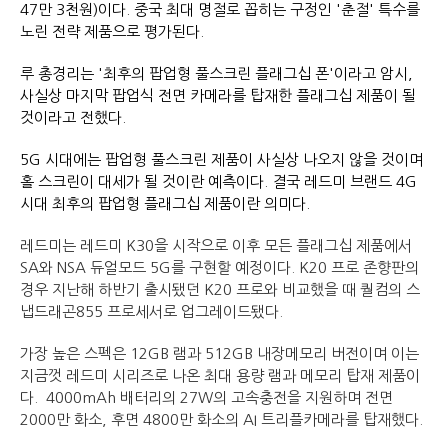
47만 3천원)이다. 중국 최대 명절로 꼽히는 구정인 '춘절' 특수를
노린 전략 제품으로 평가된다.
루 총경리는 '최후의 팝업형 풀스크린 플래그십 폰'이라고 암시,
사실상 마지막 팝업식 전면 카메라를 탑재한 플래그십 제품이 될
것이라고 전했다.
5G 시대에는 팝업형 풀스크린 제품이 사실상 나오지 않을 것이며
홀 스크린이 대세가 될 것이란 예측이다. 결국 레드미 브랜드 4G
시대 최후의 팝업형 플래그십 제품이란 의미다.
레드미는 레드미 K30을 시작으로 이후 모든 플래그십 제품에서
SA와 NSA 듀얼모드 5G를 구현할 예정이다.
K20 프로 존향판의
경우 지난해 하반기 출시됐던 K20 프로와 비교했을 때 퀄컴의 스
냅드래곤855 프로세서로 업그레이드됐다.
가장 높은 스펙은 12GB 램과 512GB 내장메모리 버전이며 이는
지금껏 레드미 시리즈로 나온 최대 용량 램과 메모리 탑재 제품이
다.
4000mAh 배터리의 27W의 고속충전을 지원하며 전면
2000만 화소, 후면 4800만 화소의 AI 트리플카메라를 탑재했다.