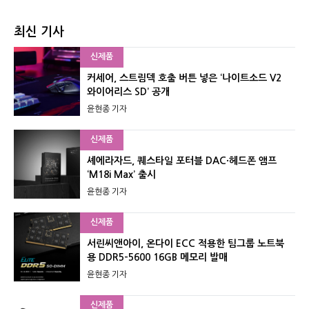
최신 기사
신제품
커세어, 스트림덱 호출 버튼 넣은 ‘나이트소드 V2
와이어리스 SD’ 공개
윤현종 기자
신제품
셰에라자드, 퀘스타일 포터블 DAC·헤드폰 앰프
‘M18i Max’ 출시
윤현종 기자
신제품
서린씨앤아이, 온다이 ECC 적용한 팀그룹 노트북
용 DDR5-5600 16GB 메모리 발매
윤현종 기자
신제품