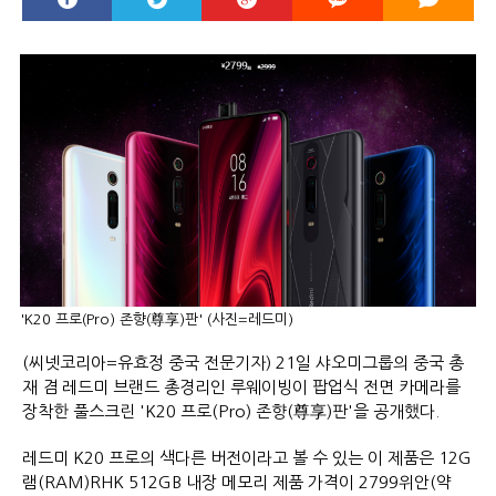
'K20 프로(Pro) 존향(尊享)판' (사진=레드미)
(씨넷코리아=유효정 중국 전문기자) 21일 샤오미그룹의 중국 총
재 겸 레드미 브랜드 총경리인 루웨이빙이 팝업식 전면 카메라를
장착한 풀스크린 'K20 프로(Pro) 존향(尊享)판'을 공개했다.
레드미 K20 프로의 색다른 버전이라고 볼 수 있는 이 제품은 12G
램(RAM)RHK 512GB 내장 메모리 제품 가격이 2799위안(약