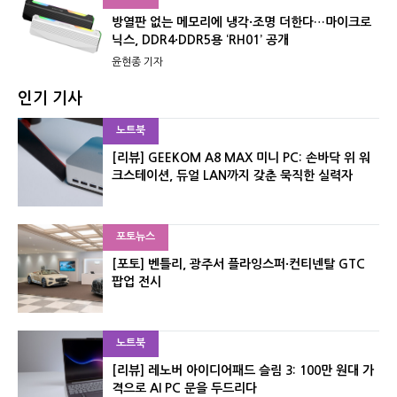
방열판 없는 메모리에 냉각·조명 더한다…마이크로
닉스, DDR4·DDR5용 ‘RH01’ 공개
윤현종 기자
인기 기사
노트북
[리뷰] GEEKOM A8 MAX 미니 PC: 손바닥 위 워
크스테이션, 듀얼 LAN까지 갖춘 묵직한 실력자
포토뉴스
[포토] 벤틀리, 광주서 플라잉스퍼·컨티넨탈 GTC
팝업 전시
노트북
[리뷰] 레노버 아이디어패드 슬림 3: 100만 원대 가
격으로 AI PC 문을 두드리다