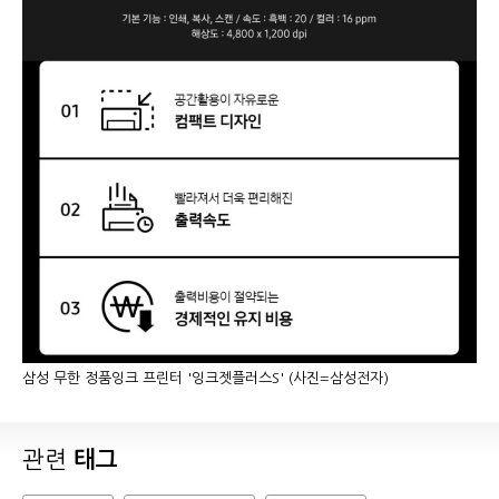
삼성 무한 정품잉크 프린터 '잉크젯플러스S' (사진=삼성전자)
관련
태그