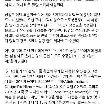
서 이번 역시 빠른 물량 소진이 예상된다.
삼성은 이번 특별전을 맞아 최대 5만원까지 혜택을 제공하는 이벤
트도 마련했다. 우선 구매 고객 대상으로 포토상품평(50자 이상)
을 남기면 2만원 상당 컬쳐랜드 모바일 문화상품권을 증정한다.
블로그나 개인 SNS에 리뷰를 작성하면, 10명을 추첨해 3만원 상
당 모바일 문화상품권을 받을 수 있어 포토상품평 작성과 리뷰까
지 당첨될 경우, 5만원 상당 할인 혜택을 볼 수 있다.
이밖에 구매 고객 전원에게 연간 약 1천만원 상당 310여개에 달하
는 ‘삼성 에듀 온라인 강의 콘텐츠 무료 수강권(2021년 3월까
지)’을 제공한다.
‘잉크젯플러스S’는 잉크를 충전해 무제한 사용할 수 있는 잉크젯
프린터로 실용적인 일체형 디자인까지 갖춰 홈 오피스를 구축하는
데 최적화된 제품이다. 2020년 미국 IDEA(International
Design Excellence Awards)와 2019년 독일 IF어워드, 그리고
2019년 미국 굿 디자인 어워드(Good Design Awards)서 수상
하는 등 깔끔한 디자인으로 호평을 받은 이 제품은 기존 삼성 잉크
젯 프린터 제품 대비 약 15% 사이즈를 줄여 공간 활용도도 높다.