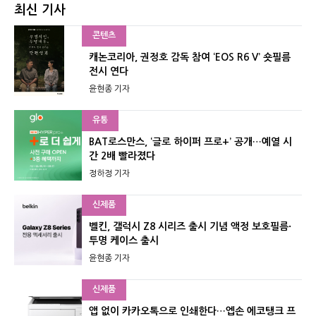
최신 기사
콘텐츠
캐논코리아, 권정호 감독 참여 ‘EOS R6 V’ 숏필름
전시 연다
윤현종 기자
유통
BAT로스만스, ‘글로 하이퍼 프로+’ 공개…예열 시
간 2배 빨라졌다
정하정 기자
신제품
벨킨, 갤럭시 Z8 시리즈 출시 기념 액정 보호필름·
투명 케이스 출시
윤현종 기자
신제품
앱 없이 카카오톡으로 인쇄한다…엡손 에코탱크 프