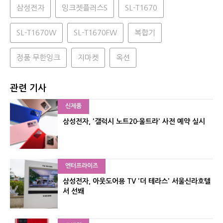
삼성전자
잉크젯플러스S
SL-T1670
SL-T1670W
SL-T1670FW
복합기
정품 무한잉크
지마켓
옥션
관련 기사
신제품
삼성전자, '갤럭시 노트20∙울트라' 사전 예약 실시
엔터프라이즈
삼성전자, 아웃도어용 TV '더 테라스' 서울신라호텔
서 선봬