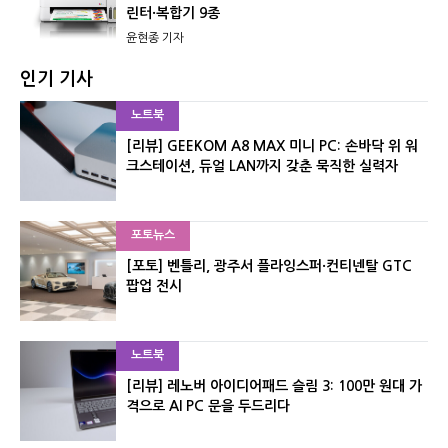
린터·복합기 9종
윤현종 기자
인기 기사
노트북
[리뷰] GEEKOM A8 MAX 미니 PC: 손바닥 위 워
크스테이션, 듀얼 LAN까지 갖춘 묵직한 실력자
포토뉴스
[포토] 벤틀리, 광주서 플라잉스퍼·컨티넨탈 GTC
팝업 전시
노트북
[리뷰] 레노버 아이디어패드 슬림 3: 100만 원대 가
격으로 AI PC 문을 두드리다