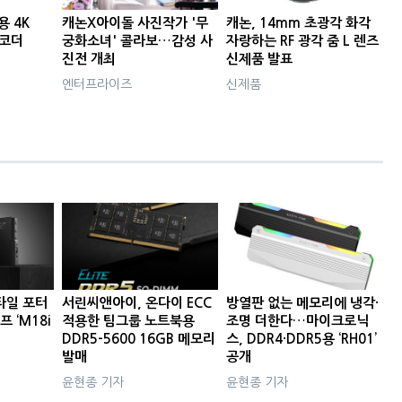
용 4K
캐논X아이돌 사진작가 '무
캐논, 14mm 초광각 화각
캠코더
궁화소녀' 콜라보…감성 사
자랑하는 RF 광각 줌 L 렌즈
진전 개최
신제품 발표
엔터프라이즈
신제품
타일 포터
서린씨앤아이, 온다이 ECC
방열판 없는 메모리에 냉각·
프 ‘M18i
적용한 팀그룹 노트북용
조명 더한다…마이크로닉
DDR5-5600 16GB 메모리
스, DDR4·DDR5용 ‘RH01’
발매
공개
윤현종 기자
윤현종 기자