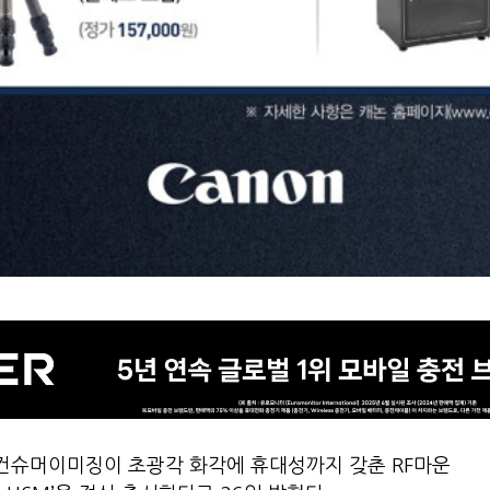
컨슈머이미징이 초광각 화각에 휴대성까지 갖춘 RF마운