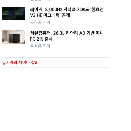
레이저, 8,000Hz 자석축 키보드 ‘헌츠맨
V3 HE 마그네틱’ 공개
윤현종 기자
서린컴퓨터, 26.3L 리안리 A3 기반 미니
PC 2종 출시
윤현종 기자
유기자의 차이나 샵#