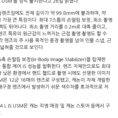
L IS USM’을 정식 출시한다고 26일 밝혔다.
광각 줌렌즈임에도 전체 길이가 약 99.8mm에 불과하며, 약
 가장 큰 특징이다. 최대 7스톱의 손떨림 보정, 최소 촬영
스펙도 뛰어나다. 최소 촬영 거리를 0.2m로 대폭 줄이고,
 렌즈 특유의 원근감이 느껴지는 근접 촬영 촬영도 할 수
은 광각 렌즈의 주 사용 목적인 풍경 촬영을 넘어 인물 스냅, 근
 넓혀줄 것으로 보인다.
5축 손떨림 보정(In-Body Image Stabilizer)을 탑재한
한 통합 제어 IS 성능을 발휘한다. 렌즈 자체만으로도 최대
가 낮은 환경에서 핸드 헬드로 촬영 시에도 선명한 이미지
S USM은 12군 16매의 렌즈로 구성됐고, 캐논이 자체 개발한
 대구경 렌즈에서 발생하기 쉬운 색수차를 효과적으로 저
F4 L IS USM은 캐논 직영 매장 및 캐논 스토어 등에서 구
.