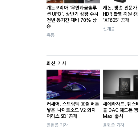
캐논코리아 '무인과금솔루
캐논, 방송 전문가
션 UPO', 상반기 성장 수치
HDR 촬영 지원 
전년 동기간 대비 70% 상
'XF605' 공개
승
신제품
유통
최신 기사
커세어, 스트림덱 호출 버튼
셰에라자드, 퀘스
넣은 ‘나이트소드 V2 와이
블 DAC·헤드폰 앰
어리스 SD’ 공개
Max’ 출시
윤현종 기자
윤현종 기자