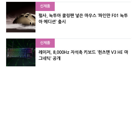
신제품
펄사, 녹투아 쿨링팬 넣은 마우스 ‘파인만 F01 녹투
아 에디션’ 출시
신제품
레이저, 8,000Hz 자석축 키보드 ‘헌츠맨 V3 HE 마
그네틱’ 공개
신제품
서린컴퓨터, 26.3L 리안리 A3 기반 미니 PC 2종 출
시
유기자의 차이나 샵#
CNET KOREA IS OPERATED BY MONEY TODAY GROUP