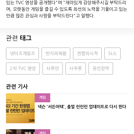
있는 TVC 영상을 공개했다"며 "재미있게 감상해주시길 부탁드리
며, 오랫동안 게임을 즐길 수 있도록 최선의 노력을 기울이고 있는
만큼 많은 관심과 사랑을 부탁드린다"고 말했다.
관련
태그
넷이즈게임즈
반지의제왕
전쟁의시작
SLG
2차 TVC 영상
사루만
사우론
권선징악
관련 기사
게임
넥슨 '서든어택', 출발 런런런 업데이트로 다시 뛴다
게임