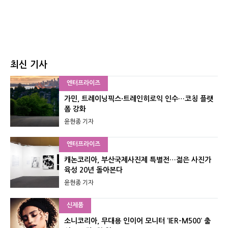
최신 기사
엔터프라이즈
가민, 트레이닝픽스·트레인히로익 인수…코칭 플랫
폼 강화
윤현종 기자
엔터프라이즈
캐논코리아, 부산국제사진제 특별전…젊은 사진가
육성 20년 돌아본다
윤현종 기자
신제품
소니코리아, 무대용 인이어 모니터 ‘IER-M500’ 출