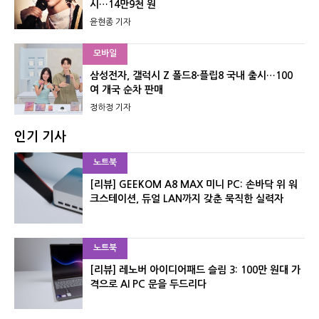
시…14만9천 원
윤현종 기자
모바일
삼성전자, 갤럭시 Z 폴드8·플립8 국내 출시…100
여 개국 순차 판매
정하정 기자
인기 기사
노트북
[리뷰] GEEKOM A8 MAX 미니 PC: 손바닥 위 워
크스테이션, 듀얼 LAN까지 갖춘 묵직한 실력자
노트북
[리뷰] 레노버 아이디어패드 슬림 3: 100만 원대 가
격으로 AI PC 문을 두드리다