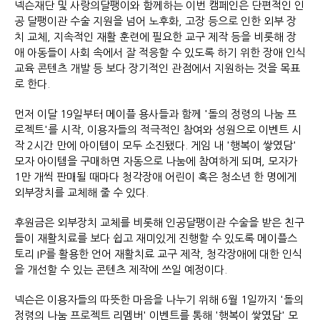
넥슨재단 및 사랑의달팽이와 함께하는 이번 캠페인은 단편적인 인
공 달팽이관 수술 지원을 넘어 노후화, 고장 등으로 인한 외부 장
치 교체, 지속적인 재활 훈련에 필요한 교구 제작 등을 비롯해 장
애 아동들이 사회 속에서 잘 적응할 수 있도록 하기 위한 장애 인식
교육 콘텐츠 개발 등 보다 장기적인 관점에서 지원하는 것을 목표
로 한다.
먼저 이달 19일부터 메이플 용사들과 함께 '돌의 정령의 나눔 프
로젝트'를 시작, 이용자들의 적극적인 참여와 성원으로 이벤트 시
작 2시간 만에 아이템이 모두 소진됐다. 게임 내 '행복이 쌓였담'
모자 아이템을 구매하면 자동으로 나눔에 참여하게 되며, 모자가
1만 개씩 판매될 때마다 청각장애 어린이 혹은 청소년 한 명에게
외부장치를 교체해 줄 수 있다.
후원금은 외부장치 교체를 비롯해 인공달팽이관 수술을 받은 친구
들이 재활치료를 보다 쉽고 재미있게 진행할 수 있도록 메이플스
토리 IP를 활용한 언어 재활치료 교구 제작, 청각장애에 대한 인식
을 개선할 수 있는 콘텐츠 제작에 쓰일 예정이다.
넥슨은 이용자들의 따뜻한 마음을 나누기 위해 6월 1일까지 '돌의
정령의 나눔 프로젝트 리멤버' 이벤트를 통해 '행복이 쌓였담' 모