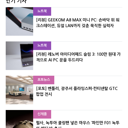
인기 기사
노트북
[리뷰] GEEKOM A8 MAX 미니 PC: 손바닥 위 워
크스테이션, 듀얼 LAN까지 갖춘 묵직한 실력자
노트북
[리뷰] 레노버 아이디어패드 슬림 3: 100만 원대 가
격으로 AI PC 문을 두드리다
포토뉴스
[포토] 벤틀리, 광주서 플라잉스퍼·컨티넨탈 GTC
팝업 전시
신제품
펄사, 녹투아 쿨링팬 넣은 마우스 ‘파인만 F01 녹투