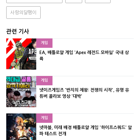
사랑의달팽이
관련 기사
게임
EA, 배틀로얄 게임 'Apex 레전드 모바일' 국내 상
륙
게임
넷이즈게임즈 '반지의 제왕: 전쟁의 시작', 유명 유
튜버 콜라보 영상 '대박'
게임
넷마블, 미래 배경 배틀로얄 게임 '하이프스쿼드' 알
파 테스트 전개