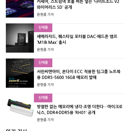
커세어, 스트림덱 호출 버튼 넣은 ‘나이트소드 V2
와이어리스 SD’ 공개
윤현종 기자
신제품
셰에라자드, 퀘스타일 포터블 DAC·헤드폰 앰프
‘M18i Max’ 출시
윤현종 기자
신제품
서린씨앤아이, 온다이 ECC 적용한 팀그룹 노트북
용 DDR5-5600 16GB 메모리 발매
윤현종 기자
신제품
방열판 없는 메모리에 냉각·조명 더한다…마이크로
닉스, DDR4·DDR5용 ‘RH01’ 공개
윤현종 기자