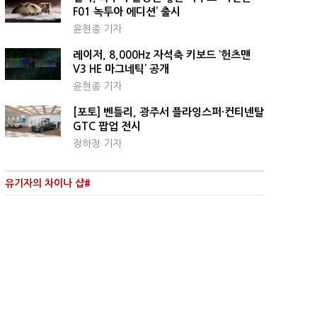
F01 녹투아 에디션’ 출시
윤현종 기자
레이저, 8,000Hz 자석축 키보드 ‘헌츠맨
V3 HE 마그네틱’ 공개
윤현종 기자
[포토] 벤틀리, 광주서 플라잉스퍼·컨티넨탈
GTC 팝업 전시
정하정 기자
유기자의 차이나 샵#