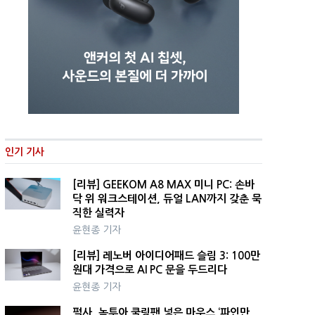
인기 기사
[리뷰] GEEKOM A8 MAX 미니 PC: 손바
닥 위 워크스테이션, 듀얼 LAN까지 갖춘 묵
직한 실력자
윤현종 기자
[리뷰] 레노버 아이디어패드 슬림 3: 100만
원대 가격으로 AI PC 문을 두드리다
윤현종 기자
펄사, 녹투아 쿨링팬 넣은 마우스 ‘파인만