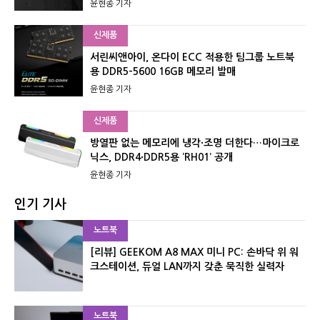
윤현종 기자
신제품
서린씨앤아이, 온다이 ECC 적용한 팀그룹 노트북
용 DDR5-5600 16GB 메모리 발매
윤현종 기자
신제품
방열판 없는 메모리에 냉각·조명 더한다…마이크로
닉스, DDR4·DDR5용 ‘RH01’ 공개
윤현종 기자
인기 기사
노트북
[리뷰] GEEKOM A8 MAX 미니 PC: 손바닥 위 워
크스테이션, 듀얼 LAN까지 갖춘 묵직한 실력자
노트북