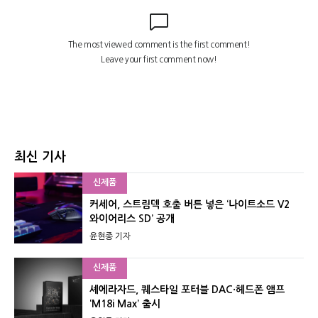
최신 기사
신제품
커세어, 스트림덱 호출 버튼 넣은 ‘나이트소드 V2
와이어리스 SD’ 공개
윤현종 기자
신제품
셰에라자드, 퀘스타일 포터블 DAC·헤드폰 앰프
‘M18i Max’ 출시