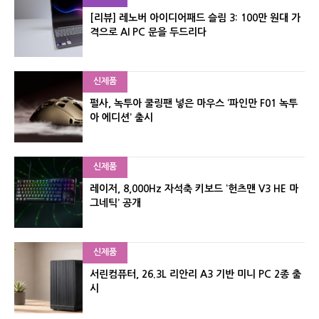
[리뷰] 레노버 아이디어패드 슬림 3: 100만 원대 가
격으로 AI PC 문을 두드리다
신제품
펄사, 녹투아 쿨링팬 넣은 마우스 ‘파인만 F01 녹투
아 에디션’ 출시
신제품
레이저, 8,000Hz 자석축 키보드 ‘헌츠맨 V3 HE 마
그네틱’ 공개
신제품
서린컴퓨터, 26.3L 리안리 A3 기반 미니 PC 2종 출
시