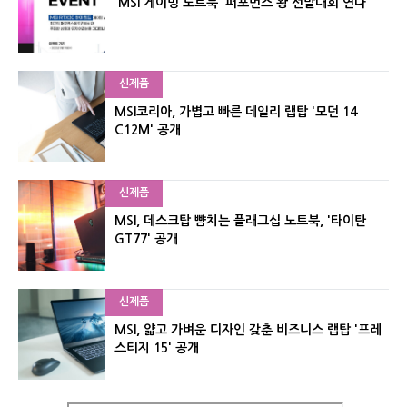
'MSI 게이밍 노트북' 퍼포먼스 왕 선발대회 연다
신제품
MSI코리아, 가볍고 빠른 데일리 랩탑 '모던 14
C12M' 공개
신제품
MSI, 데스크탑 뺨치는 플래그십 노트북, '타이탄
GT77' 공개
신제품
MSI, 얇고 가벼운 디자인 갖춘 비즈니스 랩탑 '프레
스티지 15' 공개