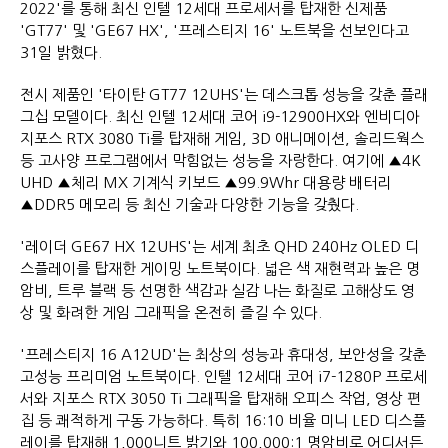
2022'를 통해 최신 인텔 12세대 프로세서를 탑재한 신제품
'GT77' 및 'GE67 HX', '프레스티지 16' 노트북을 선보인다고
31일 밝혔다.
전시 제품인 '타이탄 GT77 12UHS'는 데스크톱 성능을 갖춘 플래
그십 모델이다. 최신 인텔 12세대 코어 i9-12900HX와 엔비디아
지포스 RTX 3080 Ti를 탑재해 게임, 3D 애니메이션, 솔리드웍스
등 고사양 프로그램에서 막힘없는 성능을 자랑한다. 여기에 ▲4K
UHD ▲체리 MX 기계식 키보드 ▲99.9Whr 대용량 배터리
▲DDR5 메모리 등 최신 기술과 다양한 기능을 갖췄다.
'레이더 GE67 HX 12UHS'는 세계 최초 QHD 240Hz OLED 디
스플레이를 탑재한 게이밍 노트북이다. 넓은 색 재현력과 높은 명
암비, 트루 블랙 등 선명한 색감과 실감 나는 화질로 고해상도 영
상 및 화려한 게임 그래픽을 온전히 즐길 수 있다.
'프레스티지 16 A12UD'는 최상의 성능과 휴대성, 보안성을 갖춘
고성능 프리미엄 노트북이다. 인텔 12세대 코어 i7-1280P 프로세
서와 지포스 RTX 3050 Ti 그래픽을 탑재해 오피스 작업, 영상 편
집 등 쾌적하게 구동 가능하다. 특히 16:10 비율 미니 LED 디스플
레이를 탑재해 1,000니트 밝기와 100,000:1 명암비로 어디서든