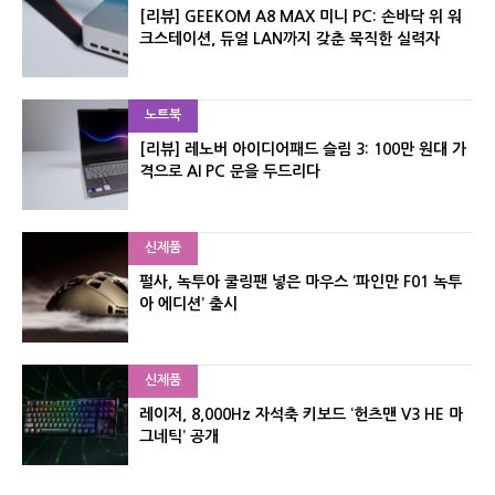
[리뷰] GEEKOM A8 MAX 미니 PC: 손바닥 위 워
크스테이션, 듀얼 LAN까지 갖춘 묵직한 실력자
노트북
[리뷰] 레노버 아이디어패드 슬림 3: 100만 원대 가
격으로 AI PC 문을 두드리다
신제품
펄사, 녹투아 쿨링팬 넣은 마우스 ‘파인만 F01 녹투
아 에디션’ 출시
신제품
레이저, 8,000Hz 자석축 키보드 ‘헌츠맨 V3 HE 마
그네틱’ 공개