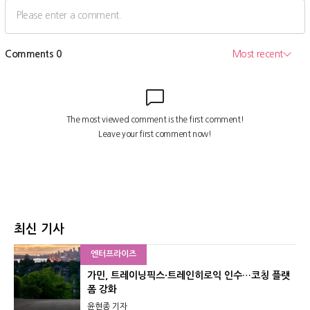
최신 기사
엔터프라이즈
가민, 트레이닝픽스·트레인히로익 인수…코칭 플랫
폼 강화
윤현종 기자