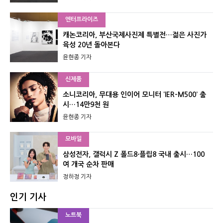
엔터프라이즈
캐논코리아, 부산국제사진제 특별전…젊은 사진가
육성 20년 돌아본다
윤현종 기자
신제품
소니코리아, 무대용 인이어 모니터 ‘IER-M500’ 출
시…14만9천 원
윤현종 기자
모바일
삼성전자, 갤럭시 Z 폴드8·플립8 국내 출시…100
여 개국 순차 판매
정하정 기자
인기 기사
노트북