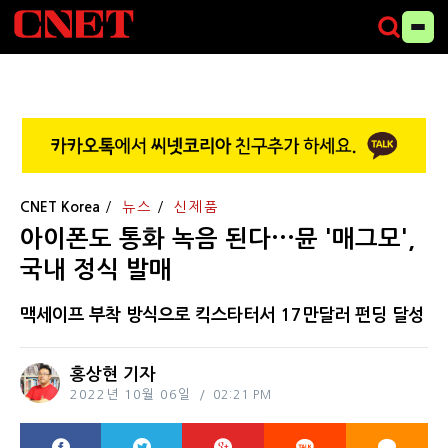
CNET Korea
뉴스
신제품
아이폰도 통화 녹음 된다···뮨 '매그모',
국내 정식 발매
맥세이프 부착 방식으로 킥스타터서 17만달러 펀딩 달성
홍상현 기자
2022년 10월 06일
02:21 PM