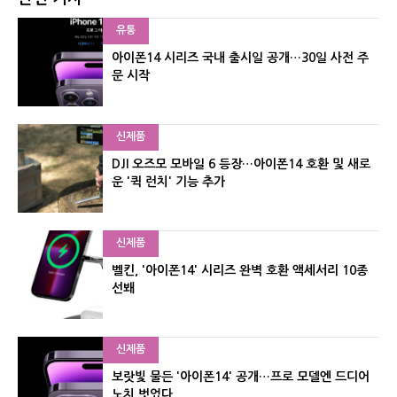
유통
아이폰14 시리즈 국내 출시일 공개…30일 사전 주
문 시작
신제품
DJI 오즈모 모바일 6 등장…아이폰14 호환 및 새로
운 '퀵 런치' 기능 추가
신제품
벨킨, '아이폰14' 시리즈 완벽 호환 액세서리 10종
선봬
신제품
보랏빛 물든 '아이폰14' 공개…프로 모델엔 드디어
노치 벗었다