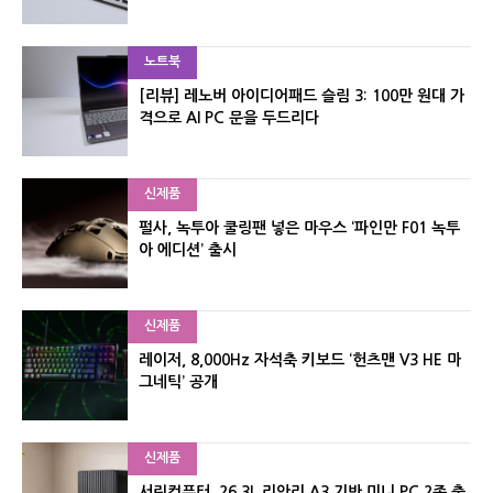
노트북
[리뷰] 레노버 아이디어패드 슬림 3: 100만 원대 가
격으로 AI PC 문을 두드리다
신제품
펄사, 녹투아 쿨링팬 넣은 마우스 ‘파인만 F01 녹투
아 에디션’ 출시
신제품
레이저, 8,000Hz 자석축 키보드 ‘헌츠맨 V3 HE 마
그네틱’ 공개
신제품
서린컴퓨터, 26.3L 리안리 A3 기반 미니 PC 2종 출