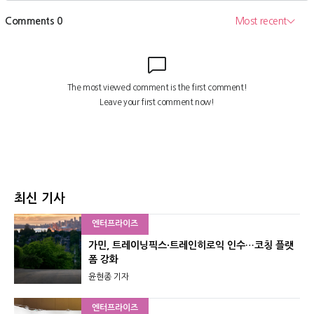
최신 기사
엔터프라이즈
가민, 트레이닝픽스·트레인히로익 인수…코칭 플랫
폼 강화
윤현종 기자
엔터프라이즈