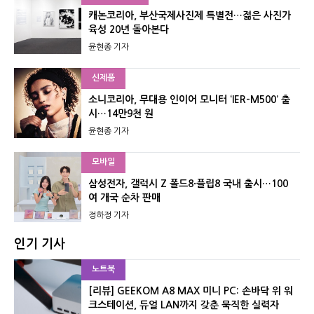
캐논코리아, 부산국제사진제 특별전…젊은 사진가
육성 20년 돌아본다
윤현종 기자
신제품
소니코리아, 무대용 인이어 모니터 ‘IER-M500’ 출
시…14만9천 원
윤현종 기자
모바일
삼성전자, 갤럭시 Z 폴드8·플립8 국내 출시…100
여 개국 순차 판매
정하정 기자
인기 기사
노트북
[리뷰] GEEKOM A8 MAX 미니 PC: 손바닥 위 워
크스테이션, 듀얼 LAN까지 갖춘 묵직한 실력자