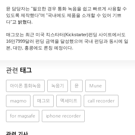
뮨 담당자는 "필요한 경우 통화 녹음을 쉽고 빠르게 사용할 수
있도록 제작했다"며 "국내에도 제품을 소개할 수 있어 기쁘
다"
고 밝혔다.
매그모는 최근 미국 킥스타터(Kickstarter)펀딩 사이트에서도
16만7999달러 펀딩 금액을 달성했으며 국
내 펀딩과 동시에 일
본, 대만, 홍콩에도 론칭 예정이다.
관련
태그
아이폰 통화녹음
녹음기
뮨
Mune
magmo
매그모
맥세이프
call recorder
for magsafe
iphone recorder
관련 기사