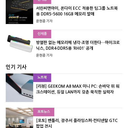
서린씨앤아이, 온다이 ECC 적용한 팀그룹 노트북
용 DDR5-5600 16GB 메모리 발매
윤현종 기자
신제품
방열판 없는 메모리에 냉각·조명 더한다…마이크로
닉스, DDR4·DDR5용 ‘RH01’ 공개
윤현종 기자
인기 기사
노트북
[리뷰] GEEKOM A8 MAX 미니 PC: 손바닥 위 워
크스테이션, 듀얼 LAN까지 갖춘 묵직한 실력자
포토뉴스
[포토] 벤틀리, 광주서 플라잉스퍼·컨티넨탈 GTC
팝업 전시