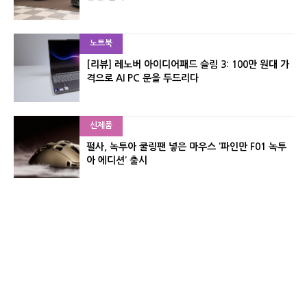
노트북
[리뷰] 레노버 아이디어패드 슬림 3: 100만 원대 가
격으로 AI PC 문을 두드리다
신제품
펄사, 녹투아 쿨링팬 넣은 마우스 ‘파인만 F01 녹투
아 에디션’ 출시
신제품
레이저, 8,000Hz 자석축 키보드 ‘헌츠맨 V3 HE 마
그네틱’ 공개
유기자의 차이나 샵#