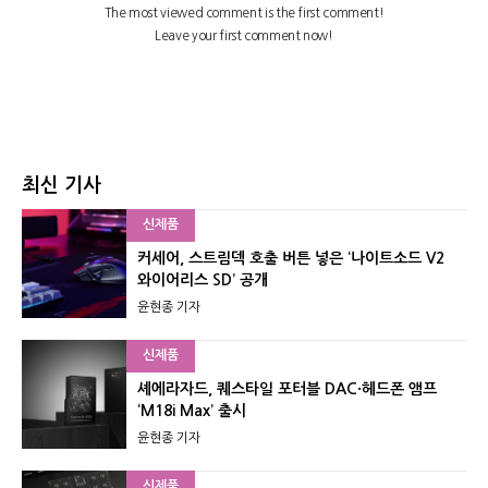
최신 기사
신제품
커세어, 스트림덱 호출 버튼 넣은 ‘나이트소드 V2
와이어리스 SD’ 공개
윤현종 기자
신제품
셰에라자드, 퀘스타일 포터블 DAC·헤드폰 앰프
‘M18i Max’ 출시
윤현종 기자
신제품