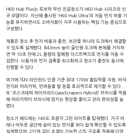
H60 Hub Plus는 로보락 무선 진공청소기 H60 Hub 시리즈의 신
규 모델이다. 지난해 출시된 ‘H60 Hub Ultra’의 자동 먼지 비움 기
능을 유지하면서도 소비자들이 자주 사용하는 핵심 기능 중심으로
구성했다.
제품은 청소 후 먼지 비움과 충전, 보관을 하나의 도크에서 해결할
수 있도록 설계됐다. 843mm 높이 올인원 도크에 본체를 거치하
면 약 10초 만에 2L 용량의 밀폐형 더스트백으로 먼지를 자동 수
집한다. 사용자의 먼지 접촉을 최소화하고 청소기 충전도 동시에
진행할 수 있다.
여기에 TÜV 라인란드 인증 기준 최대 170W 흡입력을 지원, 바닥
먼지와 머리카락, 반려동물 털 등을 효과적으로 제거할 수 있다.
또 ‘조스크래퍼 하이브리드(JawScrapers Hybrid)’ 브러시를 적용
해 머리카락이 브러시에 엉키는 현상을 줄이고 관리 편의성을 높
였다.
청소기 헤드에는 140도 초광각 그린 라이트를 탑재했다. 가구 아
래나 어두운 공간에 숨어 있는 먼지를 보다 쉽게 확인할 수 있도록
설계했으며, 2단계 길이 조절이 가능한 스틱 구조를 적용해 다양