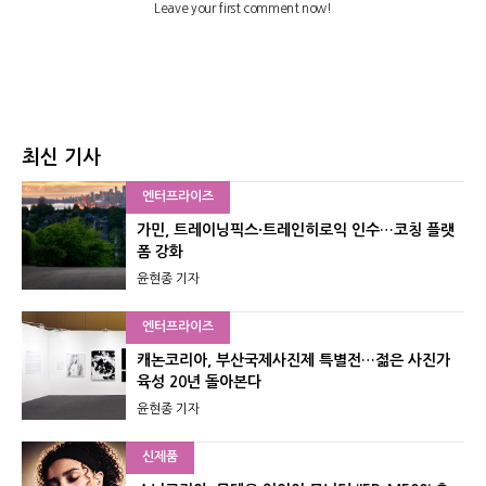
최신 기사
엔터프라이즈
가민, 트레이닝픽스·트레인히로익 인수…코칭 플랫
폼 강화
윤현종 기자
엔터프라이즈
캐논코리아, 부산국제사진제 특별전…젊은 사진가
육성 20년 돌아본다
윤현종 기자
신제품