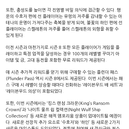
또한, 충성도를 높이면 각 진영별 비밀 의식에 접근할 수 있다. 행
운의 수호자 편에 선 플레이어는 유령의 저주를 감내할 수 있는 아
테나의 운명이 가져다주는 축복을 받게 되며, 불꽃의 하인 편에 선
플레이어는 스켈레톤의 저주를 풀어 스켈레톤의 외형을 취할 수
있게 된다.
이전 시즌과 마찬가지로 시즌 8 또한 모든 플레이어가 게임을 플
레이하고 특정 업적을 달성하는 경우 100개의 레벨별 꾸미기 아
이템 및 금, 고대 동전을 포함한 무료 리워드가 제공된다.
매 시즌 추가적 리워드를 얻기 위해 구매할 수 있는 플런더 패스
(Plunder Pass) 역시 시즌 8에서도 제공된다. 이번 시즌에서는 패
스 구매 시 레벨이 상승할 때마다 진화하는 ‘레이븐우드 배 세트’과
‘레이븐우드 의상’이 포함되었다.
또한, 이번 시즌에서는 ‘킹스 랜섬 크라운(King’s Ransom
Crown)’과 ‘나이트 울프 쉽 컬렉션(Night Wulf Ship
Collection)’ 등 새로운 해적 엠포리움 상품이 업데이트될 예정이
다. 새로운 선장직 추가 요소로 ‘수호자’와 ‘하인’ 등 새로운 2가지
새로운 마일스톤도 도입되었다. 전투에 참여해 새 장신구와 커스