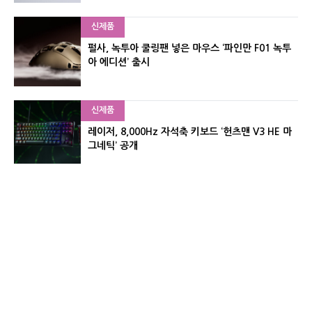
신제품
펄사, 녹투아 쿨링팬 넣은 마우스 ‘파인만 F01 녹투
아 에디션’ 출시
신제품
레이저, 8,000Hz 자석축 키보드 ‘헌츠맨 V3 HE 마
그네틱’ 공개
신제품
서린컴퓨터, 26.3L 리안리 A3 기반 미니 PC 2종 출
시
유기자의 차이나 샵#