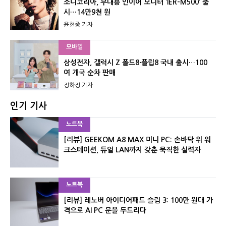
소니코리아, 무대용 인이어 모니터 ‘IER-M500’ 출
시…14만9천 원
윤현종 기자
모바일
삼성전자, 갤럭시 Z 폴드8·플립8 국내 출시…100
여 개국 순차 판매
정하정 기자
인기 기사
노트북
[리뷰] GEEKOM A8 MAX 미니 PC: 손바닥 위 워
크스테이션, 듀얼 LAN까지 갖춘 묵직한 실력자
노트북
[리뷰] 레노버 아이디어패드 슬림 3: 100만 원대 가
격으로 AI PC 문을 두드리다