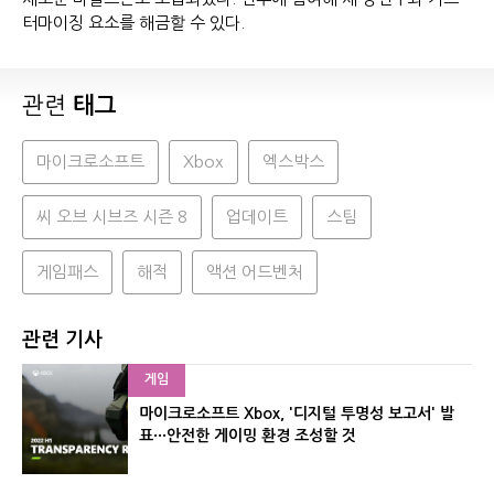
터마이징 요소를 해금할 수 있다.
관련
태그
마이크로소프트
Xbox
엑스박스
씨 오브 시브즈 시즌 8
업데이트
스팀
게임패스
해적
액션 어드벤처
관련 기사
게임
마이크로소프트 Xbox, '디지털 투명성 보고서' 발
표···안전한 게이밍 환경 조성할 것