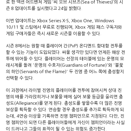
로 한 액션 어드벤처 게임 ‘씨 오브 시브즈(Sea of Thieves)’의 시
즌 8 업데이트를 실시했다고 24일 밝혔다.
이번 업데이트는 Xbox Series X·S, Xbox One, Windows
10/11 및 스팀에서 무료로 진행되며, Xbox 게임 패스 구독자와
게임 구매자들은 즉시 새로운 시즌을 이용할 수 있다.
시즌 8에서는 원할 때 플레이어 간(PvP) 온디맨드 함대함 전투를
할 수 있는 기능이 도입되었다. 싸울 생각만 있다면 언제든 해상 전
투에 뛰어들 수 있다. 플레이어는 선장의 테이블에 있는 운명의 모
래시계를 돌려 '운명의 수호자(Guardians of Fortune)'와 '불꽃
의 하인(Servants of the Flame)' 두 진영 중 어느 쪽에 충성할지
선택할 수 있다.
이 과정에서 라이벌 진영의 플레이어를 전투에 참여시켜 상대 진
영의 배를 가라앉히거나 보물을 배에 실어 보물 등급을 올리면 충
성도(Allegiance)를 얻게 된다. 충성도를 쌓을수록 더 많은 진영
보상을 획득할 수 있다. 연승할 경우 충성도를 추가로 획득하게 되
는데, 4연승 이상을 기록하면 진영 챔피언으로 지정된다. 다만, 진
영 챔피언이 되면 다른 플레이어들에게 자신이 챔피언이라는 사실
이 드러나고 그들의 표적이 될 수 있는 위험도 증가한다.