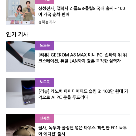
삼성전자, 갤럭시 Z 폴드8·플립8 국내 출시…100
여 개국 순차 판매
정하정 기자
인기 기사
노트북
[리뷰] GEEKOM A8 MAX 미니 PC: 손바닥 위 워
크스테이션, 듀얼 LAN까지 갖춘 묵직한 실력자
노트북
[리뷰] 레노버 아이디어패드 슬림 3: 100만 원대 가
격으로 AI PC 문을 두드리다
신제품
펄사, 녹투아 쿨링팬 넣은 마우스 ‘파인만 F01 녹투
아 에디션’ 출시