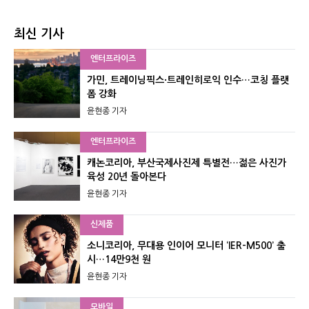
최신 기사
엔터프라이즈
가민, 트레이닝픽스·트레인히로익 인수…코칭 플랫
폼 강화
윤현종 기자
엔터프라이즈
캐논코리아, 부산국제사진제 특별전…젊은 사진가
육성 20년 돌아본다
윤현종 기자
신제품
소니코리아, 무대용 인이어 모니터 ‘IER-M500’ 출
시…14만9천 원
윤현종 기자
모바일