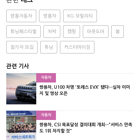
쌍용자동차
쌍용차
KG 모빌리티
튜닝페스티벌
차박
캠핑
아웃도어
봄
참가자 모집
튜닝
커스터마이징
관련 기사
자동차
쌍용차, U100 차명 '토레스 EVX' 됐다···실차 이미
지 및 영상 오픈
자동차
쌍용차, CSI 목표달성 결의대회 개최···"서비스 만족
도 1위 차지할 것"