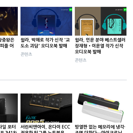
왕중왕은
윌라, 박해로 작가 신작 '교
윌라, 인문 분야 베스트셀러
 피플 어
도소 괴담' 오디오북 발매
장재형‧이문열 작가 신작
오디오북 발매
콘텐츠
콘텐츠
타일 포터
서린씨앤아이, 온다이 ECC
방열판 없는 메모리에 냉각·
프 ‘M18i
적용한 팀그룹 노트북용
조명 더한다…마이크로닉