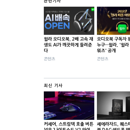
관련기사
윌라 오디오북, 2배 고속 재
오디오북 구독자 
생도 AI가 깨끗하게 들려준
누구···윌라, '윌라
다
워즈' 공개
콘텐츠
콘텐츠
최신 기사
커세어, 스트림덱 호출 버튼
셰에라자드, 퀘스
넣은 ‘나이트소드 V2 와이
블 DAC·헤드폰 앰