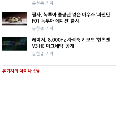
윤현종 기자
펄사, 녹투아 쿨링팬 넣은 마우스 ‘파인만
F01 녹투아 에디션’ 출시
윤현종 기자
레이저, 8,000Hz 자석축 키보드 ‘헌츠맨
V3 HE 마그네틱’ 공개
윤현종 기자
유기자의 차이나 샵#