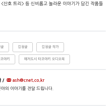
 <산호 트리> 등 신비롭고 놀라운 이야기가 담긴 작품들
청귤
김청귤
김청귤 작가
타코야키
해저도시 타코야키 오디오북
자
ash@cnet.co.kr
 분야의 이야기를 전달 드립니다.