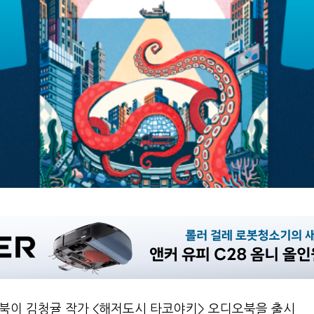
북이 김청귤 작가 <해저도시 타코야키> 오디오북을 출시