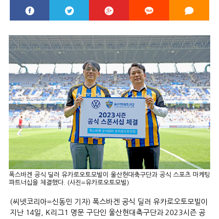
폭스바겐 공식 딜러 유카로오토모빌이 울산현대축구단과 공식 스포츠 마케팅
파트너십을 체결했다. (사진=유카로오토모빌)
(씨넷코리아=신동민 기자) 폭스바겐 공식 딜러 유카로오토모빌이
지난 14일, K리그1 명문 구단인 울산현대축구단과 2023시즌 공