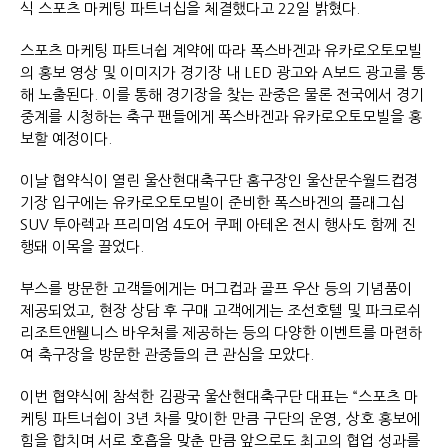
식 스포츠 마케팅 파트너십을 체결했다고 22일 밝혔다.
스포츠 마케팅 파트너쉽 계약에 따라 폭스바겐과 유카로오토모빌
의 홍보 영상 및 이미지가 경기장 내 LED 광고와 A보드 광고를 통
해 노출된다. 이를 통해 경기장을 찾는 관중은 물론 전국에서 경기
중계를 시청하는 축구 팬들에게 폭스바겐과 유카로오토모빌을 홍
보할 예정이다.
이날 협약식이 열린 울산현대축구단 홈구장인 울산문수월드컵경
기장 입구에는 유카로오토모빌이 준비한 폭스바겐의 플래그십
SUV 투아렉과 프리미엄 4도어 쿠페 아테온 전시 행사도 함께 진
행돼 이목을 끌었다.
부스를 방문한 고객들에게는 머그컵과 골프 우산 등의 기념품이
제공되었고, 현장 상담 후 구매 고객에게는 조선호텔 및 파크로쉬
리조트앤웰니스 바우처를 제공하는 등의 다양한 이벤트를 마련하
여 축구장을 방문한 관중들의 큰 관심을 모았다.
이번 협약식에 참석한 김광국 울산현대축구단 대표는 “스포츠 마
케팅 파트너쉽이 3년 차를 맞이한 만큼 구단의 운영, 상호 홍보에
힘을 합치며 서로 호흡을 맞춘 만큼 앞으로도 최고의 협업 성과를