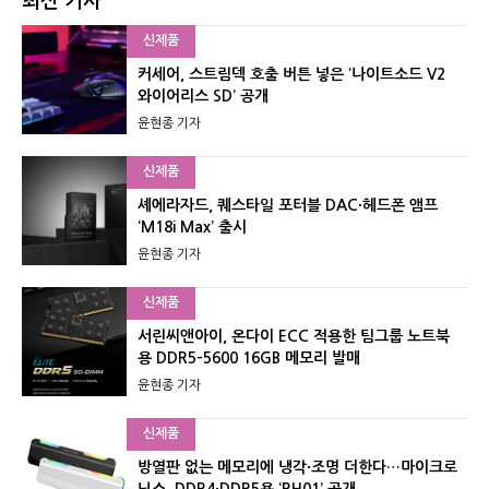
최신 기사
신제품
커세어, 스트림덱 호출 버튼 넣은 ‘나이트소드 V2
와이어리스 SD’ 공개
윤현종 기자
신제품
셰에라자드, 퀘스타일 포터블 DAC·헤드폰 앰프
‘M18i Max’ 출시
윤현종 기자
신제품
서린씨앤아이, 온다이 ECC 적용한 팀그룹 노트북
용 DDR5-5600 16GB 메모리 발매
윤현종 기자
신제품
방열판 없는 메모리에 냉각·조명 더한다…마이크로