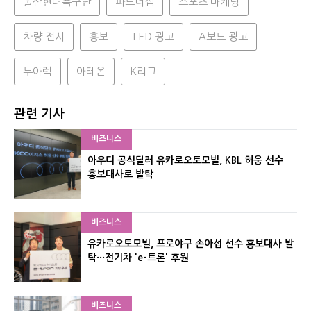
울산현대축구단
파트너십
스포츠 마케팅
차량 전시
홍보
LED 광고
A보드 광고
투아렉
아테온
K리그
관련 기사
비즈니스
아우디 공식딜러 유카로오토모빌, KBL 허웅 선수
홍보대사로 발탁
비즈니스
유카로오토모빌, 프로야구 손아섭 선수 홍보대사 발
탁···전기차 'e-트론' 후원
비즈니스