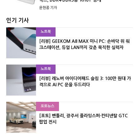
닉스, DDR4·DDR5용 ‘RH01’ 공개
윤현종 기자
인기 기사
노트북
[리뷰] GEEKOM A8 MAX 미니 PC: 손바닥 위 워
크스테이션, 듀얼 LAN까지 갖춘 묵직한 실력자
노트북
[리뷰] 레노버 아이디어패드 슬림 3: 100만 원대 가
격으로 AI PC 문을 두드리다
포토뉴스
[포토] 벤틀리, 광주서 플라잉스퍼·컨티넨탈 GTC
팝업 전시