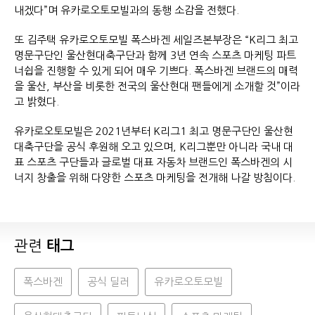
내겠다”며 유카로오토모빌과의 동행 소감을 전했다.
또 김주택 유카로오토모빌 폭스바겐 세일즈본부장은 “K리그 최고
명문구단인 울산현대축구단과 함께 3년 연속 스포츠 마케팅 파트
너쉽을 진행할 수 있게 되어 매우 기쁘다. 폭스바겐 브랜드의 매력
을 울산, 부산을 비롯한 전국의 울산현대 팬들에게 소개할 것”이라
고 밝혔다.
유카로오토모빌은 2021년부터 K리그1 최고 명문구단인 울산현
대축구단을 공식 후원해 오고 있으며, K리그뿐만 아니라 국내 대
표 스포츠 구단들과 글로벌 대표 자동차 브랜드인 폭스바겐의 시
너지 창출을 위해 다양한 스포츠 마케팅을 전개해 나갈 방침이다.
관련
태그
폭스바겐
공식 딜러
유카로오토모빌