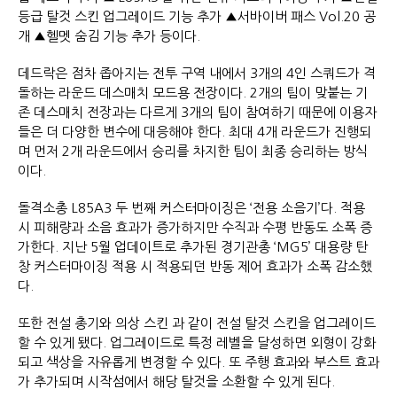
등급 탈것 스킨 업그레이드 기능 추가 ▲서바이버 패스 Vol.20 공
개 ▲헬멧 숨김 기능 추가 등이다.
데드락은 점차 좁아지는 전투 구역 내에서 3개의 4인 스쿼드가 격
돌하는 라운드 데스매치 모드용 전장이다. 2개의 팀이 맞붙는 기
존 데스매치 전장과는 다르게 3개의 팀이 참여하기 때문에 이용자
들은 더 다양한 변수에 대응해야 한다. 최대 4개 라운드가 진행되
며 먼저 2개 라운드에서 승리를 차지한 팀이 최종 승리하는 방식
이다.
돌격소총 L85A3 두 번째 커스터마이징은 ‘전용 소음기’다. 적용
시 피해량과 소음 효과가 증가하지만 수직과 수평 반동도 소폭 증
가한다. 지난 5월 업데이트로 추가된 경기관총 ‘MG5’ 대용량 탄
창 커스터마이징 적용 시 적용되던 반동 제어 효과가 소폭 감소했
다.
또한 전설 총기와 의상 스킨 과 같이 전설 탈것 스킨을 업그레이드
할 수 있게 됐다. 업그레이드로 특정 레벨을 달성하면 외형이 강화
되고 색상을 자유롭게 변경할 수 있다. 또 주행 효과와 부스트 효과
가 추가되며 시작섬에서 해당 탈것을 소환할 수 있게 된다.