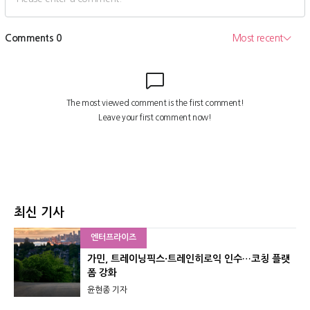
최신 기사
엔터프라이즈
가민, 트레이닝픽스·트레인히로익 인수…코칭 플랫
폼 강화
윤현종 기자