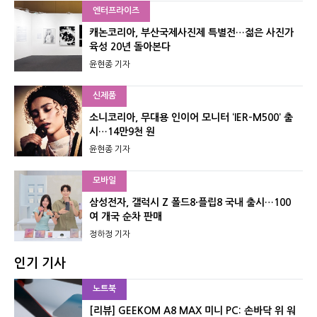
엔터프라이즈
캐논코리아, 부산국제사진제 특별전…젊은 사진가
육성 20년 돌아본다
윤현종 기자
신제품
소니코리아, 무대용 인이어 모니터 ‘IER-M500’ 출
시…14만9천 원
윤현종 기자
모바일
삼성전자, 갤럭시 Z 폴드8·플립8 국내 출시…100
여 개국 순차 판매
정하정 기자
인기 기사
노트북
[리뷰] GEEKOM A8 MAX 미니 PC: 손바닥 위 워