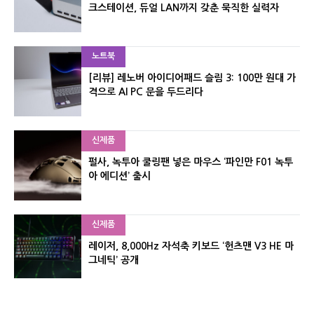
크스테이션, 듀얼 LAN까지 갖춘 묵직한 실력자
노트북
[리뷰] 레노버 아이디어패드 슬림 3: 100만 원대 가
격으로 AI PC 문을 두드리다
신제품
펄사, 녹투아 쿨링팬 넣은 마우스 ‘파인만 F01 녹투
아 에디션’ 출시
신제품
레이저, 8,000Hz 자석축 키보드 ‘헌츠맨 V3 HE 마
그네틱’ 공개
신제품