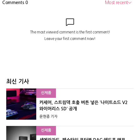
최신 기사
신제품
커세어, 스트림덱 호출 버튼 넣은 ‘나이트소드 V2
와이어리스 SD’ 공개
윤현종 기자
신제품
셰에라자드, 퀘스타일 포터블 DAC·헤드폰 앰프