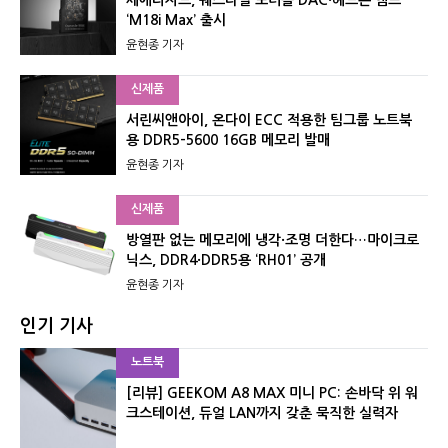
‘M18i Max’ 출시
윤현종 기자
신제품
서린씨앤아이, 온다이 ECC 적용한 팀그룹 노트북
용 DDR5-5600 16GB 메모리 발매
윤현종 기자
신제품
방열판 없는 메모리에 냉각·조명 더한다…마이크로
닉스, DDR4·DDR5용 ‘RH01’ 공개
윤현종 기자
인기 기사
노트북
[리뷰] GEEKOM A8 MAX 미니 PC: 손바닥 위 워
크스테이션, 듀얼 LAN까지 갖춘 묵직한 실력자