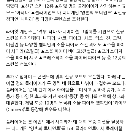
담았다. ▲신규 스킨 12종 ▲여덟 명의 플레이어가 참가하는 신규
모드 ‘아레나’ ▲클라이언트 내 미니게임 ‘영혼의 토너먼트’ ▲신규
챔피언 ‘나피리’ 등 다양한 콘텐츠를 포함한다.
라이엇 게임즈는 ‘격투’ 테마 애니메이션 그림체를 기반으로 신규
스킨을 디자인했다. 나피리, 샤코, 파이크, 세트, 럭스, 진, 그웬,
이블린 등 다양한 챔피언의 소울 파이터 스킨 외에도 ▲소울 파이
터 사미라(초월급) ▲소울 파이터 비에고(전설급) ▲프레스티지
소울 파이터 샤코 ▲프레스티지 소울 파이터 파이크 등 총 12종의
스킨을 선보인다.
추가로 업데이트 콘셉트에 맞춰 신규 모드도 오픈한다. ‘아레나’는
여덟 명의 플레이어가 두 명씩 네 팀으로 나뉘어 대결하는 모드다.
플레이어는 ‘준비 단계’에서 아이템을 구매하고 공격력 증가, 체력
증가 등 다양한 효과를 지닌 98개 ‘증강’ 중 하나를 선택해 상대와
대결한다. 게임 도중 10명의 무작위 소울 파이터 챔피언이 ‘카메오
(Cameo)’로 등장해 변수를 더한다.
플레이어는 본 이벤트에서 사미라가 돼 대회 우승 미션을 달성하
는 미니게임 ‘영혼의 토너먼트’를 LoL 클라이언트에서 플레이할