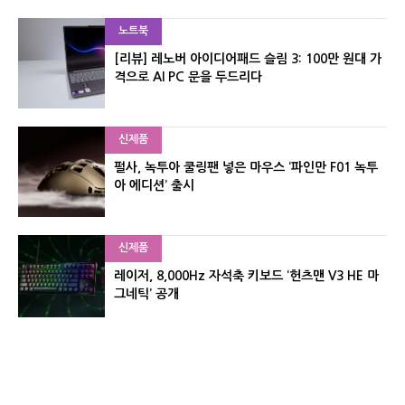
노트북
[리뷰] 레노버 아이디어패드 슬림 3: 100만 원대 가
격으로 AI PC 문을 두드리다
신제품
펄사, 녹투아 쿨링팬 넣은 마우스 ‘파인만 F01 녹투
아 에디션’ 출시
신제품
레이저, 8,000Hz 자석축 키보드 ‘헌츠맨 V3 HE 마
그네틱’ 공개
신제품
서린컴퓨터, 26.3L 리안리 A3 기반 미니 PC 2종 출
시