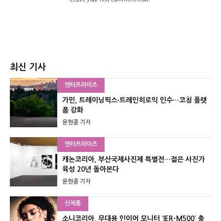
최신 기사
엔터프라이즈
가민, 트레이닝픽스·트레인히로익 인수…코칭 플랫
폼 강화
윤현종 기자
엔터프라이즈
캐논코리아, 부산국제사진제 특별전…젊은 사진가
육성 20년 돌아본다
윤현종 기자
신제품
소니코리아, 무대용 인이어 모니터 ‘IER-M500’ 출