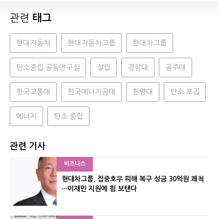
관련
태그
현대자동차
현대자동차그룹
현대차그룹
탄소중립 공동연구실
설립
경상대
공주대
한국교통대
한국에너지공대
한양대
탄소 포집
에너지
탄소 중립
관련 기사
비즈니스
현대차그룹, 집중호우 피해 복구 성금 30억원 쾌척
···이재민 지원에 힘 보탠다