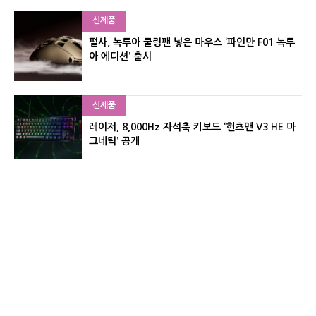
신제품
펄사, 녹투아 쿨링팬 넣은 마우스 ‘파인만 F01 녹투
아 에디션’ 출시
신제품
레이저, 8,000Hz 자석축 키보드 ‘헌츠맨 V3 HE 마
그네틱’ 공개
신제품
서린컴퓨터, 26.3L 리안리 A3 기반 미니 PC 2종 출
시
유기자의 차이나 샵#
CNET KOREA IS OPERATED BY MONEY TODAY GROUP