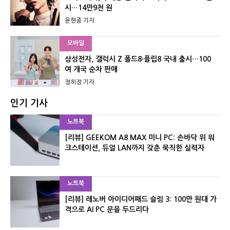
시…14만9천 원
윤현종 기자
모바일
삼성전자, 갤럭시 Z 폴드8·플립8 국내 출시…100
여 개국 순차 판매
정하정 기자
인기 기사
노트북
[리뷰] GEEKOM A8 MAX 미니 PC: 손바닥 위 워
크스테이션, 듀얼 LAN까지 갖춘 묵직한 실력자
노트북
[리뷰] 레노버 아이디어패드 슬림 3: 100만 원대 가
격으로 AI PC 문을 두드리다