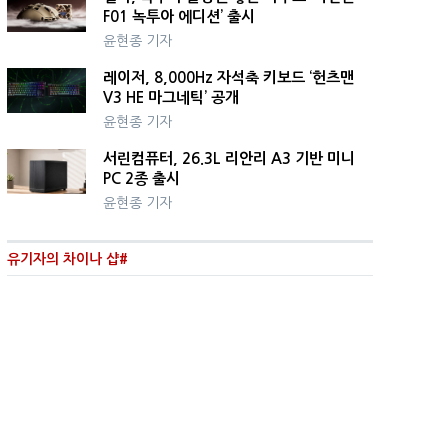
F01 녹투아 에디션’ 출시
윤현종 기자
레이저, 8,000Hz 자석축 키보드 ‘헌츠맨
V3 HE 마그네틱’ 공개
윤현종 기자
서린컴퓨터, 26.3L 리안리 A3 기반 미니
PC 2종 출시
윤현종 기자
유기자의 차이나 샵#