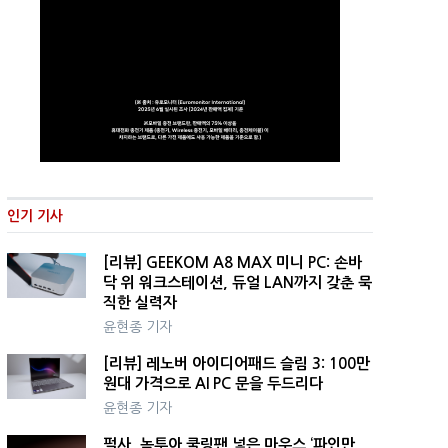
인기 기사
[리뷰] GEEKOM A8 MAX 미니 PC: 손바
닥 위 워크스테이션, 듀얼 LAN까지 갖춘 묵
직한 실력자
윤현종 기자
[리뷰] 레노버 아이디어패드 슬림 3: 100만
원대 가격으로 AI PC 문을 두드리다
윤현종 기자
펄사, 녹투아 쿨링팬 넣은 마우스 ‘파인만