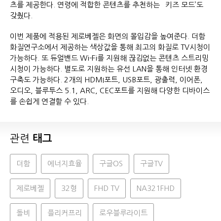
츠를 제공한다. 연령에 적합한 콘텐츠를 추천하는 `키즈 모드’도
갖췄다.
이번 제품에 적용된 제로베젤은 화면의 몰입감을 높여준다. 더함
화질연구소에서 제공하는 색상값을 통해 최고의 화질로 TV시청이
가능하다. 또 듀얼밴드 Wi-Fi를 지원해 끊김없는 콘텐츠 스트리밍
시청이 가능하다. 별도로 지원하는 유선 LAN을 통해 인터넷 환경
구축도 가능하다. 2개의 HDMI포트, USB포트, 광출력, 이어폰,
오디오, 블루투스 5.1, ARC, CEC포트를 지원해 다양한 디바이스
를 손쉽게 연결할 수 있다.
관련
태그
더함
에너지효율
구글OS
구글TV
제로베젤
32형
FHD TV
NA321FHD
돌비
플리커프리
로우블루라이트