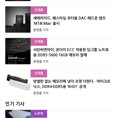
신제품
셰에라자드, 퀘스타일 포터블 DAC·헤드폰 앰프
‘M18i Max’ 출시
윤현종 기자
신제품
서린씨앤아이, 온다이 ECC 적용한 팀그룹 노트북
용 DDR5-5600 16GB 메모리 발매
윤현종 기자
신제품
방열판 없는 메모리에 냉각·조명 더한다…마이크로
닉스, DDR4·DDR5용 ‘RH01’ 공개
윤현종 기자
인기 기사
노트북