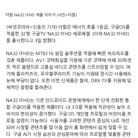
더함 NA321FHD 제품 이미지 (사진=더함)
(씨넷코리아=신동민 기자) 더함은 에너지 효율 1등급, 구글OS를
적용한 32형 구글TV ‘NA321FHD 제로베젤`(이하 NA321FHD)
을 출시한다고 3일 밝혔다.
NA321FHD는 MT9216 원칩 솔루션을 적용해 빠른 처리속도를
갖춘 제품이다. AV1 코텍화질을 지원해 기존 코덱에 비해 30퍼센
트 적은 용량으로 고품질 비디오 콘텐츠를 스트리밍할 수 있다. 여
기에 플리커프리, 로우블루라이트 기능이 지원돼 장시간 사용해도
눈에 부담이 없다. 또한 이번 신제품은 돌비, DBX-TV를 지원해 입
체적인 음향을 들려준다.
NA321FHD는 기존 안드로이드 운영체계에서 한 단계 진화한 통
합 구글OS를 적용한 제품이다. UI 3.0을 적용해 직관성이 높아 소
비자의 편의성이 증가했다. 구글 OS 개인별 프로필과 어린이용 프
로필 설정이 가능하다. 사용자를 고려한 콘텐츠 중심의 UI로 개선
되어 시청할 콘텐츠를 앱 이동 없이 홈 화면에서 쉽게 찾을 수 있
다. 구글 AI가 시청 습관과 관심분야에 따라 프로필별 맞춤형 콘텐