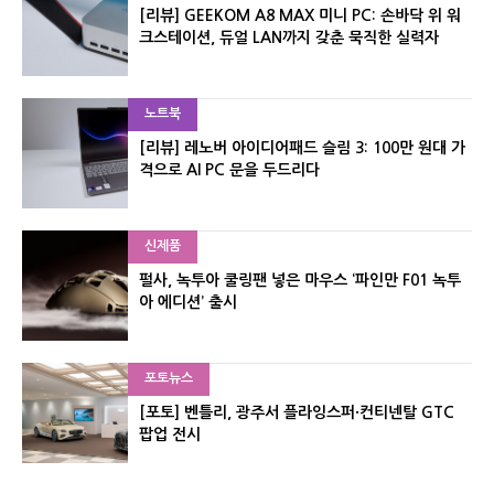
[리뷰] GEEKOM A8 MAX 미니 PC: 손바닥 위 워
크스테이션, 듀얼 LAN까지 갖춘 묵직한 실력자
노트북
[리뷰] 레노버 아이디어패드 슬림 3: 100만 원대 가
격으로 AI PC 문을 두드리다
신제품
펄사, 녹투아 쿨링팬 넣은 마우스 ‘파인만 F01 녹투
아 에디션’ 출시
포토뉴스
[포토] 벤틀리, 광주서 플라잉스퍼·컨티넨탈 GTC
팝업 전시