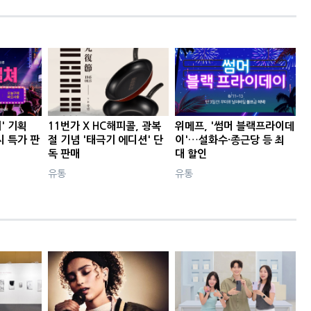
' 기획
11번가 X HC해피콜, 광복
위메프, '썸머 블랙프라이데
시 특가 판
절 기념 '태극기 에디션' 단
이'…설화수·종근당 등 최
독 판매
대 할인
유통
유통