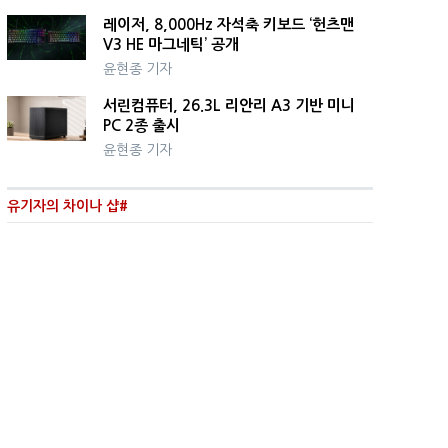
레이저, 8,000Hz 자석축 키보드 ‘헌츠맨
V3 HE 마그네틱’ 공개
윤현종 기자
서린컴퓨터, 26.3L 리안리 A3 기반 미니
PC 2종 출시
윤현종 기자
유기자의 차이나 샵#