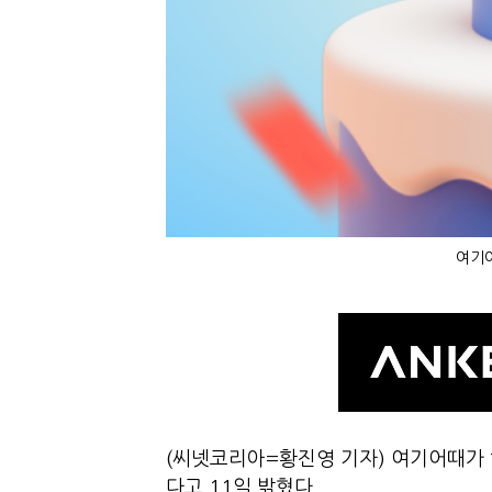
여기어
(씨넷코리아=황진영 기자) 여기어때가 
다고 11일 밝혔다.