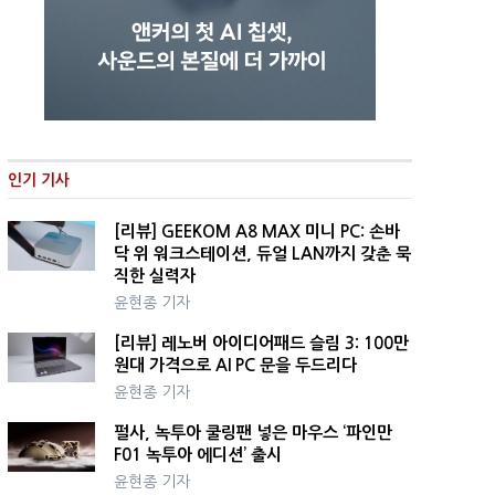
인기 기사
[리뷰] GEEKOM A8 MAX 미니 PC: 손바
닥 위 워크스테이션, 듀얼 LAN까지 갖춘 묵
직한 실력자
윤현종 기자
[리뷰] 레노버 아이디어패드 슬림 3: 100만
원대 가격으로 AI PC 문을 두드리다
윤현종 기자
펄사, 녹투아 쿨링팬 넣은 마우스 ‘파인만
F01 녹투아 에디션’ 출시
윤현종 기자