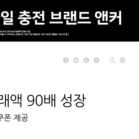
래액 90배 성장
쿠폰 제공