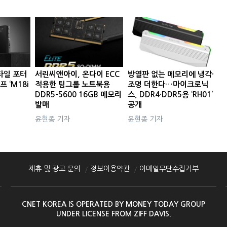
타일 포터
서린씨앤아이, 온다이 ECC
방열판 없는 메모리에 냉각·
프 ‘M18i
적용한 팀그룹 노트북용
조명 더한다…마이크로닉
DDR5-5600 16GB 메모리
스, DDR4·DDR5용 ‘RH01’
발매
공개
윤현종 기자
윤현종 기자
제휴 및 광고 문의
정보이용약관
이메일무단수집거부
CNET KOREA IS OPERATED BY MONEY TODAY GROUP
UNDER LICENSE FROM ZIFF DAVIS.