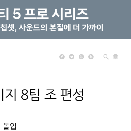
이지 8팀 조 편성
인 돌입