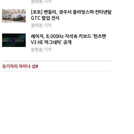
윤현종 기자
[포토] 벤틀리, 광주서 플라잉스퍼·컨티넨탈
GTC 팝업 전시
정하정 기자
레이저, 8,000Hz 자석축 키보드 ‘헌츠맨
V3 HE 마그네틱’ 공개
윤현종 기자
유기자의 차이나 샵#