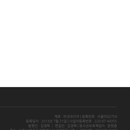
제호 : 씨넷코리아 | 등록번호 : 서울아02759
등록일자 : 2013년 7월 31일 | 사업자등록번호 : 220-87-44355
발행인 : 김경묵 │ 편집인 : 김경묵 | 청소년보호책임자 : 윤현종