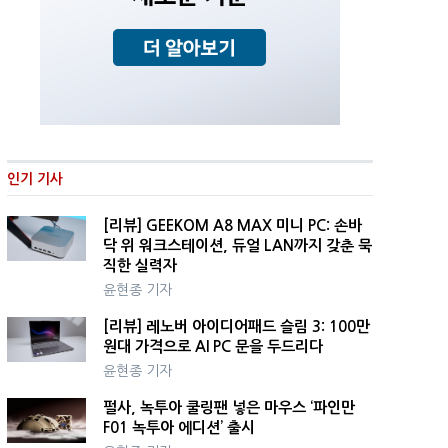
인기 기사
[리뷰] GEEKOM A8 MAX 미니 PC: 손바
닥 위 워크스테이션, 듀얼 LAN까지 갖춘 묵
직한 실력자
윤현종 기자
[리뷰] 레노버 아이디어패드 슬림 3: 100만
원대 가격으로 AI PC 문을 두드리다
윤현종 기자
펄사, 녹투아 쿨링팬 넣은 마우스 ‘파인만
F01 녹투아 에디션’ 출시