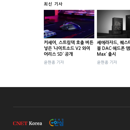
최신 기사
커세어, 스트림덱 호출 버튼
셰에라자드, 퀘스
넣은 ‘나이트소드 V2 와이
블 DAC·헤드폰 앰
어리스 SD’ 공개
Max’ 출시
윤현종 기자
윤현종 기자