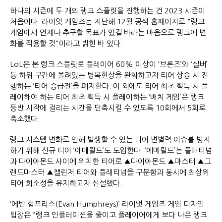
하나의 시즌에 두 개의 랭크 스플릿을 진행하는 건 2023 시즌이
처음이다. 라이엇 게임즈는 지난해 12월 공식 홈페이지로 "랭크
게임에서 언제나 추구할 목표가 있길 바라는 마음으로 랭크에 변
화를 적용할 것"이라고 밝힌 바 있다.
LoL은 본 랭크 스플릿로 플레이어 60% 이상이 ‘브론즈’와 ‘실버’
등 하위 구간에 몰려있는 병목현상을 완화하고자 티어 상승 시 진
행하는 ‘티어 승급전’을 폐지한다. 이 외에도 티어 최초 획득 시 플
레이해야 하는 티어 최초 획득 시 플레이하는 ‘배치 게임’은 랭크
등반 시작에 걸리는 시간을 단축시킬 수 있도록 10회에서 5회로
축소했다.
랭크 시스템 변화로 인해 발생할 수 있는 티어 변별력 이슈를 방지
하기 위해 신규 티어 ‘에메랄드’도 도입한다. ‘에메랄드’는 플래티넘
과 다이아몬드 사이에 위치한 티어로 ▲다이아몬드 ▲마스터 ▲그
랜드마스터 ▲챌린저 티어와 플래티넘을 구분함과 동시에 최상위
티어 희소성을 유지하고자 신설했다.
‘에반 험프리스(Evan Humphreys)’ 라이엇 게임즈 게임 디자인
팀장은 “랭크 인플레이션을 줄이고 플레이어에게 보다 나은 랭크