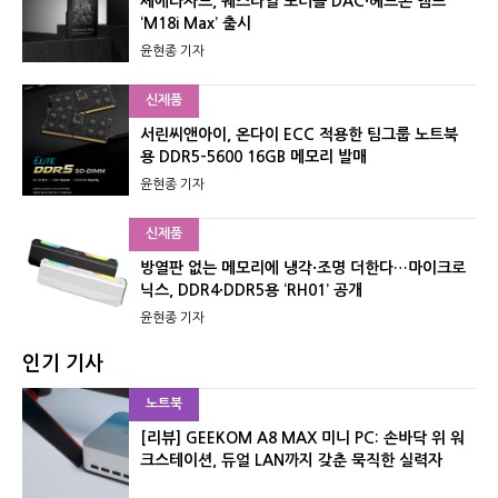
셰에라자드, 퀘스타일 포터블 DAC·헤드폰 앰프
‘M18i Max’ 출시
윤현종 기자
신제품
서린씨앤아이, 온다이 ECC 적용한 팀그룹 노트북
용 DDR5-5600 16GB 메모리 발매
윤현종 기자
신제품
방열판 없는 메모리에 냉각·조명 더한다…마이크로
닉스, DDR4·DDR5용 ‘RH01’ 공개
윤현종 기자
인기 기사
노트북
[리뷰] GEEKOM A8 MAX 미니 PC: 손바닥 위 워
크스테이션, 듀얼 LAN까지 갖춘 묵직한 실력자