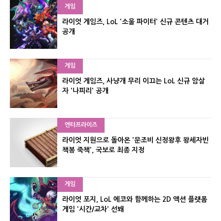
게임
라이엇 게임즈, LoL '소울 파이터' 신규 콘텐츠 대거
공개
게임
라이엇 게임즈, 사냥개 무리 이끄는 LoL 신규 암살
자 '나피리' 공개
엔터프라이즈
라이엇 지원으로 돌아온 '문조비 신정왕후 왕세자빈
책봉 죽책', 국보로 최종 지정
게임
라이엇 포지, LoL 에코와 함께하는 2D 액션 플랫폼
게임 '시간/교차' 선봬