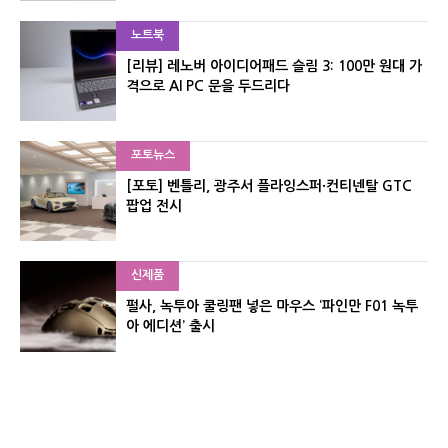
노트북
[리뷰] 레노버 아이디어패드 슬림 3: 100만 원대 가
격으로 AI PC 문을 두드리다
포토뉴스
[포토] 벤틀리, 광주서 플라잉스퍼·컨티넨탈 GTC
팝업 전시
신제품
펄사, 녹투아 쿨링팬 넣은 마우스 ‘파인만 F01 녹투
아 에디션’ 출시
신제품
레이저, 8,000Hz 자석축 키보드 ‘헌츠맨 V3 HE 마
그네틱’ 공개