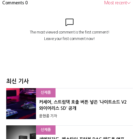
최신 기사
신제품
커세어, 스트림덱 호출 버튼 넣은 ‘나이트소드 V2
와이어리스 SD’ 공개
윤현종 기자
신제품