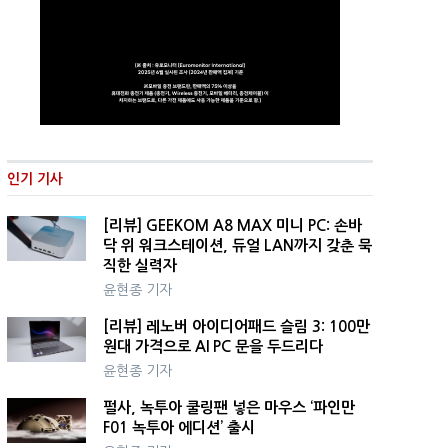
인기 기사
[리뷰] GEEKOM A8 MAX 미니 PC: 손바
닥 위 워크스테이션, 듀얼 LAN까지 갖춘 묵
직한 실력자
윤현종 기자
[리뷰] 레노버 아이디어패드 슬림 3: 100만
원대 가격으로 AI PC 문을 두드리다
윤현종 기자
펄사, 녹투아 쿨링팬 넣은 마우스 ‘파인만
F01 녹투아 에디션’ 출시