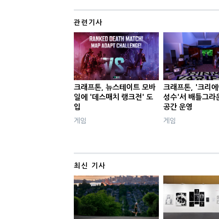
관련기사
크래프톤, 뉴스테이트 모바
크래프톤, '크리
일에 '데스매치 랭크전' 도
성수'서 배틀그라
입
공간 운영
게임
게임
최신 기사