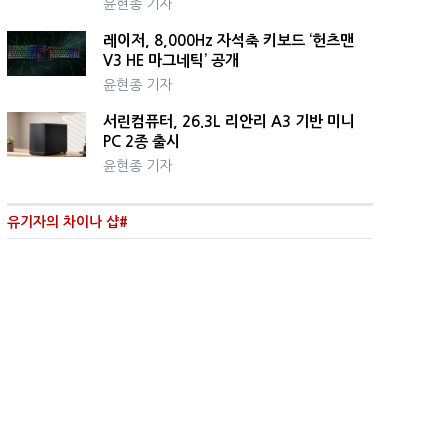
윤현종 기자
레이저, 8,000Hz 자석축 키보드 ‘헌츠맨
V3 HE 마그네틱’ 공개
윤현종 기자
서린컴퓨터, 26.3L 리안리 A3 기반 미니
PC 2종 출시
윤현종 기자
유기자의 차이나 샵#