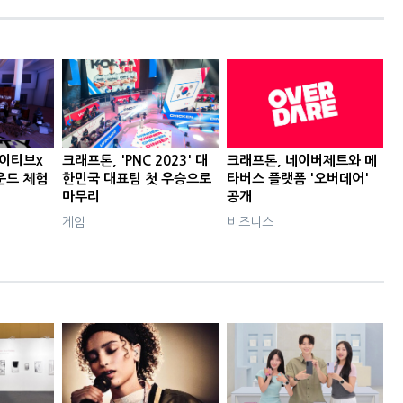
에이티브x
크래프톤, 'PNC 2023' 대
크래프톤, 네이버제트와 메
운드 체험
한민국 대표팀 첫 우승으로
타버스 플랫폼 '오버데어'
마무리
공개
게임
비즈니스