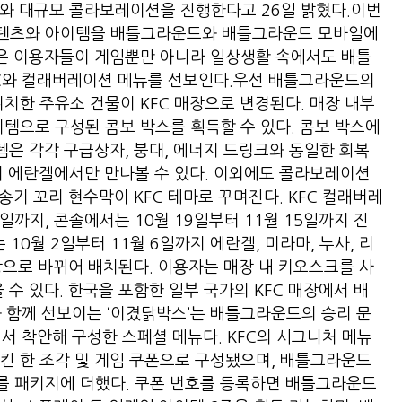
C와 대규모 콜라보레이션을 진행한다고 26일 밝혔다.이번
콘텐츠와 아이템을 배틀그라운드와 배틀그라운드 모바일에
톤은 이용자들이 게임뿐만 아니라 일상생활 속에서도 배틀
KFC와 컬래버레이션 메뉴를 선보인다.우선 배틀그라운드의
치한 주유소 건물이 KFC 매장으로 변경된다. 매장 내부
이템으로 구성된 콤보 박스를 획득할 수 있다. 콤보 박스에
템은 각각 구급상자, 붕대, 에너지 드링크와 동일한 회복
매치 에란겔에서만 만나볼 수 있다. 이외에도 콜라보레이션
수송기 꼬리 현수막이 KFC 테마로 꾸며진다. KFC 컬래버레
7일까지, 콘솔에서는 10월 19일부터 11월 15일까지 진
0월 2일부터 11월 6일까지 에란겔, 미라마, 누사, 리
매장으로 바뀌어 배치된다. 이용자는 매장 내 키오스크를 사
 수 있다. 한국을 포함한 일부 국가의 KFC 매장에서 배
C와 함께 선보이는 ‘이겼닭박스’는 배틀그라운드의 승리 문
에서 착안해 구성한 스페셜 메뉴다. KFC의 시그니처 메뉴
킨 한 조각 및 게임 쿠폰으로 구성됐으며, 배틀그라운드
를 패키지에 더했다. 쿠폰 번호를 등록하면 배틀그라운드