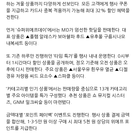
하는 겨울 상품까지 다양하게 선보인다. 모든 고객에게 행사 쿠폰
을 지급하고 카드사 중복 적용까지 가능해 최대 32% 할인 혜택을
전한다.
먼저 ‘슈퍼위메프데이’에서는 MD가 엄선한 핫딜을 판매한다. 대
표 상품은 ▲폴햄 알래스카 보아쉘파 후드 ▲유후몰 구름시나모
내복세트 등이다.
또 기존 하루만 진행하던 ‘타임 특가’를 행사 내내 운영한다. 0시부
터 1시간마다 할인 상품을 공개하며, 정오 기준해 오전 상품은 오
후에 다시 판매한다. 주요 상품은 ▲서울우유 흰우유 멸균 ▲디젤
경유 차량용 씨드 요소수 ▲스파클 등이다.
‘카테고리별 인기 상품’에서는 판매량을 중심으로 13개 카테고리
별 주요 아이템을 특가 구성했다. 추천 상품은 쇼 뮤지컬 시스터
즈, GNM 밀크씨슬 등이 마련됐다.
금액대별 ‘포인트 페이백’ 이벤트도 진행한다. 행사 상품 결제 금액
을 합산해, 1·3·5만 원 이상 구매 시 최대 5천 원 상당의 위메프 포
인트를 지급한다.