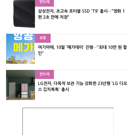
반도체
삼성전자, 초고속 포터블 SSD 'T9' 출시…"영화 1
편 2초 만에 저장"
유통
여기어때, 10월 '메가데이' 진행…"최대 10만 원 할
인"
반도체
LG전자, 다목적 보관 기능 강화한 23년형 'LG 디오
스 김치톡톡' 출시