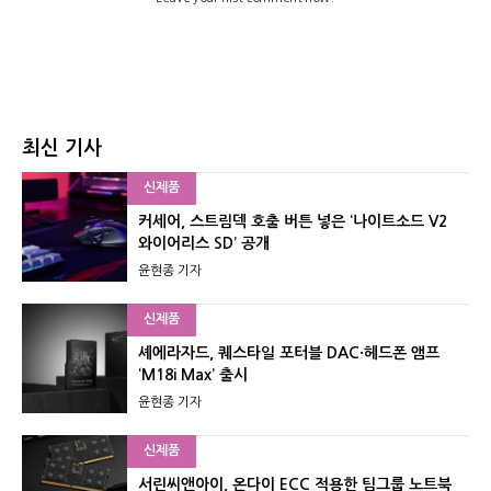
최신 기사
신제품
커세어, 스트림덱 호출 버튼 넣은 ‘나이트소드 V2
와이어리스 SD’ 공개
윤현종 기자
신제품
셰에라자드, 퀘스타일 포터블 DAC·헤드폰 앰프
‘M18i Max’ 출시
윤현종 기자
신제품
서린씨앤아이, 온다이 ECC 적용한 팀그룹 노트북