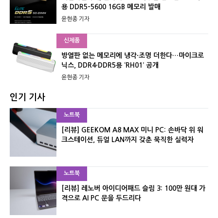
용 DDR5-5600 16GB 메모리 발매
윤현종 기자
신제품
방열판 없는 메모리에 냉각·조명 더한다…마이크로
닉스, DDR4·DDR5용 ‘RH01’ 공개
윤현종 기자
인기 기사
노트북
[리뷰] GEEKOM A8 MAX 미니 PC: 손바닥 위 워
크스테이션, 듀얼 LAN까지 갖춘 묵직한 실력자
노트북
[리뷰] 레노버 아이디어패드 슬림 3: 100만 원대 가
격으로 AI PC 문을 두드리다