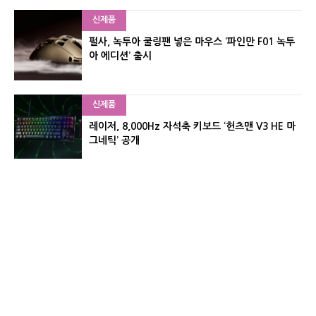
신제품
펄사, 녹투아 쿨링팬 넣은 마우스 ‘파인만 F01 녹투
아 에디션’ 출시
신제품
레이저, 8,000Hz 자석축 키보드 ‘헌츠맨 V3 HE 마
그네틱’ 공개
신제품
서린컴퓨터, 26.3L 리안리 A3 기반 미니 PC 2종 출
시
유기자의 차이나 샵#
CNET KOREA IS OPERATED BY MONEY TODAY GROUP