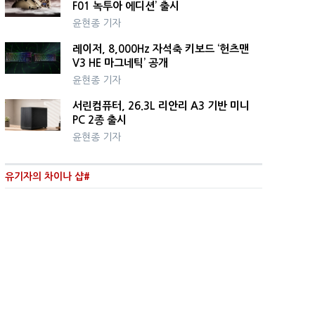
F01 녹투아 에디션’ 출시
윤현종 기자
레이저, 8,000Hz 자석축 키보드 ‘헌츠맨
V3 HE 마그네틱’ 공개
윤현종 기자
서린컴퓨터, 26.3L 리안리 A3 기반 미니
PC 2종 출시
윤현종 기자
유기자의 차이나 샵#