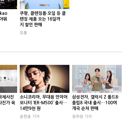
kao
쿠팡, 클렌징폼·오일 등 클
 어워
렌징 제품 오는 16일까
지 할인 판매
유통
국제사진
소니코리아, 무대용 인이어
삼성전자, 갤럭시 Z 폴드8·
사진가 육
모니터 ‘IER-M500’ 출시…
플립8 국내 출시…100여
14만9천 원
개국 순차 판매
윤현종 기자
정하정 기자