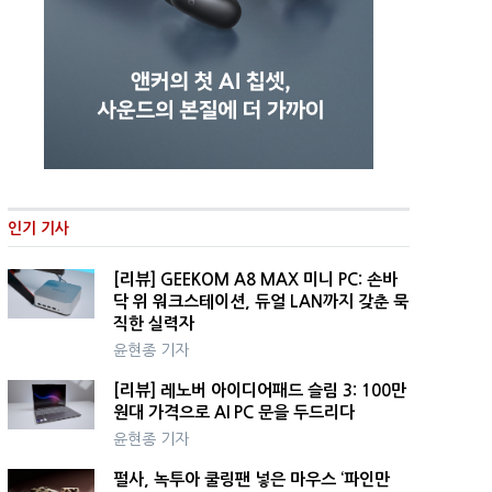
인기 기사
[리뷰] GEEKOM A8 MAX 미니 PC: 손바
닥 위 워크스테이션, 듀얼 LAN까지 갖춘 묵
직한 실력자
윤현종 기자
[리뷰] 레노버 아이디어패드 슬림 3: 100만
원대 가격으로 AI PC 문을 두드리다
윤현종 기자
펄사, 녹투아 쿨링팬 넣은 마우스 ‘파인만