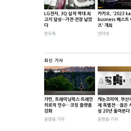
LG전자, 3Q 실적 역대 최
카카오, '2023 ka
고치 달성···가전·전장 날았
business 베스트
다
즈' 개최
반도체
인터넷
최신 기사
가민, 트레이닝픽스·트레인
캐논코리아, 부산
히로익 인수…코칭 플랫폼
제 특별전…젊은 
강화
성 20년 돌아본다
윤현종 기자
윤현종 기자