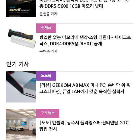
서린씨앤아이, 온다이 ECC 적용한 팀그룹 노트북
용 DDR5-5600 16GB 메모리 발매
윤현종 기자
신제품
방열판 없는 메모리에 냉각·조명 더한다…마이크로
닉스, DDR4·DDR5용 ‘RH01’ 공개
윤현종 기자
인기 기사
노트북
[리뷰] GEEKOM A8 MAX 미니 PC: 손바닥 위 워
크스테이션, 듀얼 LAN까지 갖춘 묵직한 실력자
포토뉴스
[포토] 벤틀리, 광주서 플라잉스퍼·컨티넨탈 GTC
팝업 전시