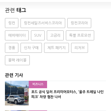
관련
태그
링컨
링컨세일즈서비스코리아
링컨코리아
에비에이터
SUV
고금리
특별 프로모션
경품
신차 구매
제트 패키지
리저브
블랙 레이블
관련 기사
비즈니스
포드 공식 딜러 프리미어모터스, '울주 트레일 나인
피크' 차량 협찬 나서