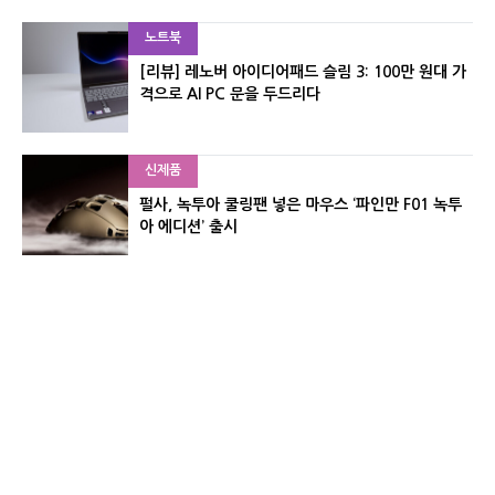
노트북
[리뷰] 레노버 아이디어패드 슬림 3: 100만 원대 가
격으로 AI PC 문을 두드리다
신제품
펄사, 녹투아 쿨링팬 넣은 마우스 ‘파인만 F01 녹투
아 에디션’ 출시
신제품
레이저, 8,000Hz 자석축 키보드 ‘헌츠맨 V3 HE 마
그네틱’ 공개
유기자의 차이나 샵#
CNET KOREA IS OPERATED BY MONEY TODAY GROUP