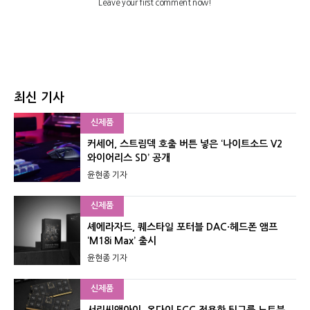
최신 기사
신제품
커세어, 스트림덱 호출 버튼 넣은 ‘나이트소드 V2
와이어리스 SD’ 공개
윤현종 기자
신제품
셰에라자드, 퀘스타일 포터블 DAC·헤드폰 앰프
‘M18i Max’ 출시
윤현종 기자
신제품