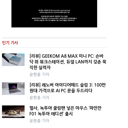
인기 기사
[리뷰] GEEKOM A8 MAX 미니 PC: 손바
닥 위 워크스테이션, 듀얼 LAN까지 갖춘 묵
직한 실력자
윤현종 기자
[리뷰] 레노버 아이디어패드 슬림 3: 100만
원대 가격으로 AI PC 문을 두드리다
윤현종 기자
펄사, 녹투아 쿨링팬 넣은 마우스 ‘파인만
F01 녹투아 에디션’ 출시
윤현종 기자