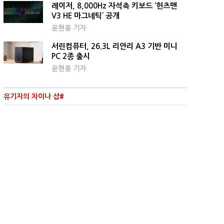
레이저, 8,000Hz 자석축 키보드 ‘헌츠맨
V3 HE 마그네틱’ 공개
윤현종 기자
서린컴퓨터, 26.3L 리안리 A3 기반 미니
PC 2종 출시
윤현종 기자
유기자의 차이나 샵#