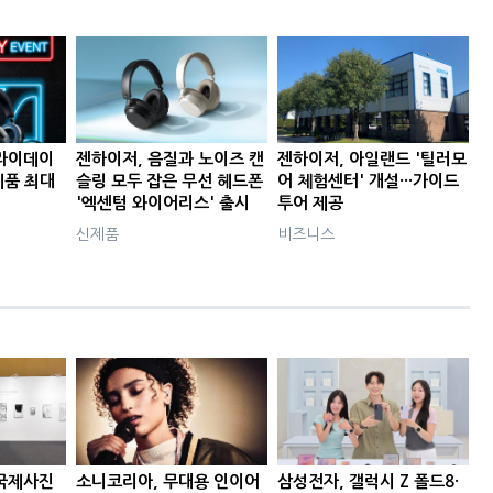
라이데이
젠하이저, 음질과 노이즈 캔
젠하이저, 아일랜드 '틸러모
제품 최대
슬링 모두 잡은 무선 헤드폰
어 체험센터' 개설···가이드
'엑센텀 와이어리스' 출시
투어 제공
신제품
비즈니스
국제사진
소니코리아, 무대용 인이어
삼성전자, 갤럭시 Z 폴드8·