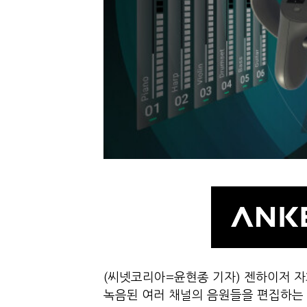
(씨넷코리아=윤현종 기자) 젠하이저 자
녹음된 여러 채널의 음원들을 편집하는 