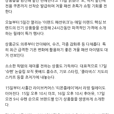
상품들을 엄선해 할인 판매한다고 15일 밝혔다. 또, 즉시 할인에
전용 쿠폰까지 선착순 발급하며 겨울 패션 초특가 쇼핑 기회를 전
한다.
오늘부터 5일간 열리는 ‘이랜드 패션위크’는 매일 이랜드 핵심 브
랜드의 인기 상품들을 선정해 24시간동안 파격적인 가격에 소개
하는 릴레이 특가 행사다.
상품군도 의류부터 언더웨어, 슈즈, 각종 잡화류 등 다채롭다. 특
히 최근 급격한 기온 변화에 활용하기 좋은 겨울 패션 아이템도 대
거 선보인다.
소소한 득템의 재미를 전하는 상품도 가득하다. 대표적으로 17일
‘슈펜’ 논슬립 모직 풋베드 룸슈즈, 기모 스타킹, ’클라비스’ 지도리
스카프 등을 초저가에 내놓는다.
15일부터 사흘간 라이브커머스 ‘티몬플레이’에서 라방 릴레이도
이어진다. 15일 오후 10시 미쏘, 16일 오후 10시 후아유, 17일
오전 9시 슈펜 순으로 브랜드별 인기 상품들을 생생하게 소개한
다.