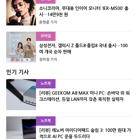
소니코리아, 무대용 인이어 모니터 ‘IER-M500’ 출
시…14만9천 원
윤현종 기자
모바일
삼성전자, 갤럭시 Z 폴드8·플립8 국내 출시…100
여 개국 순차 판매
정하정 기자
인기 기사
노트북
[리뷰] GEEKOM A8 MAX 미니 PC: 손바닥 위 워
크스테이션, 듀얼 LAN까지 갖춘 묵직한 실력자
노트북
[리뷰] 레노버 아이디어패드 슬림 3: 100만 원대 가
격으로 AI PC 문을 두드리다