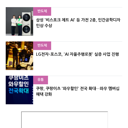
반도체
삼성 '비스포크 제트 AI' 등 가전 2종, 인간공학디자
인상 수상
반도체
LG전자-포스코, 'AI 자율주행로봇' 실증 사업 진행
유통
쿠팡, 쿠팡이츠 '와우할인' 전국 확대…와우 멤버십
혜택 강화