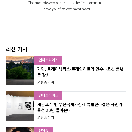
최신 기사
엔터프라이즈
가민, 트레이닝픽스·트레인히로익 인수…코칭 플랫
폼 강화
윤현종 기자
엔터프라이즈
캐논코리아, 부산국제사진제 특별전…젊은 사진가
육성 20년 돌아본다
윤현종 기자
신제품