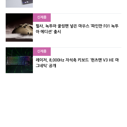
신제품
펄사, 녹투아 쿨링팬 넣은 마우스 ‘파인만 F01 녹투
아 에디션’ 출시
신제품
레이저, 8,000Hz 자석축 키보드 ‘헌츠맨 V3 HE 마
그네틱’ 공개
신제품
서린컴퓨터, 26.3L 리안리 A3 기반 미니 PC 2종 출
시
유기자의 차이나 샵#